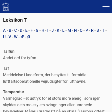
DMI
Leksikon T
A
-
B
-
C
-
D
-
E
-
F
-
G
-
H
-
I
-
J
-
K
-
L
-
M
-
N
-
O
-
P
-
R
-
S
-
T
-
U
-
V
-
W
-
Æ
-
Ø
Taifun
Andet ord for tyfon.
Taf
Meddelelse i kodeform, der benyttes til formidle
luftfartsoperationelle vejrudsigter for lufthavne.
Temperatur
Varmegrad - et udtryk for et stofs indre energi, som igen
skyldes dets molekylers svingninger eller uordnede
bevægelser. Måles i grader (°) på en skala (i Europa oftest