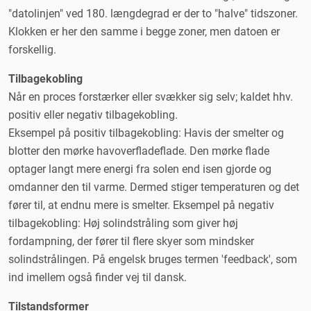
"datolinjen" ved 180. længdegrad er der to "halve" tidszoner.
Klokken er her den samme i begge zoner, men datoen er
forskellig.
Tilbagekobling
Når en proces forstærker eller svækker sig selv; kaldet hhv.
positiv eller negativ tilbagekobling.
Eksempel på positiv tilbagekobling: Havis der smelter og
blotter den mørke havoverfladeflade. Den mørke flade
optager langt mere energi fra solen end isen gjorde og
omdanner den til varme. Dermed stiger temperaturen og det
fører til, at endnu mere is smelter. Eksempel på negativ
tilbagekobling: Høj solindstråling som giver høj
fordampning, der fører til flere skyer som mindsker
solindstrålingen. På engelsk bruges termen 'feedback', som
ind imellem også finder vej til dansk.
Tilstandsformer