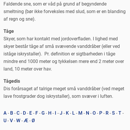
Faldende sne, som er våd på grund af begyndende
smeltning (bør ikke forveksles med slud, som er en blanding
af regn og sne).
Tåge
Skyer, som har kontakt med jordoverfladen. I lighed med
skyer består tåge af små svævende vanddråber (eller ved
iståge iskrystaller). Pr. definition er sigtbarheden i tåge
mindre end 1000 meter og tykkelsen mere end 2 meter over
land, 10 meter over hav.
Tågedis
Dis forårsaget af talrige meget små vanddråber (ved meget
lave frostgrader dog iskrystaller), som svæver i luften.
A
-
B
-
C
-
D
-
E
-
F
-
G
-
H
-
I
-
J
-
K
-
L
-
M
-
N
-
O
-
P
-
R
-
S
-
T
-
U
-
V
-
W
-
Æ
-
Ø