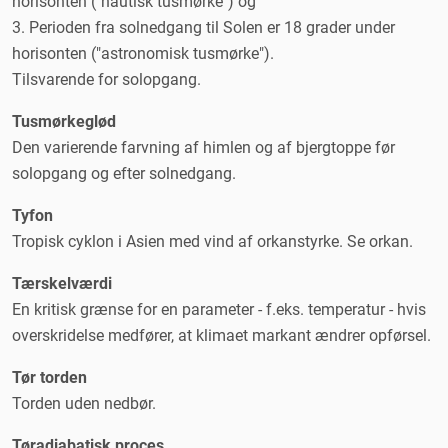
horisonten ("nautisk tusmørke") og
3. Perioden fra solnedgang til Solen er 18 grader under
horisonten ("astronomisk tusmørke").
Tilsvarende for solopgang.
Tusmørkeglød
Den varierende farvning af himlen og af bjergtoppe før
solopgang og efter solnedgang.
Tyfon
Tropisk cyklon i Asien med vind af orkanstyrke. Se orkan.
Tærskelværdi
En kritisk grænse for en parameter - f.eks. temperatur - hvis
overskridelse medfører, at klimaet markant ændrer opførsel.
Tør torden
Torden uden nedbør.
Tøradiabatisk proces