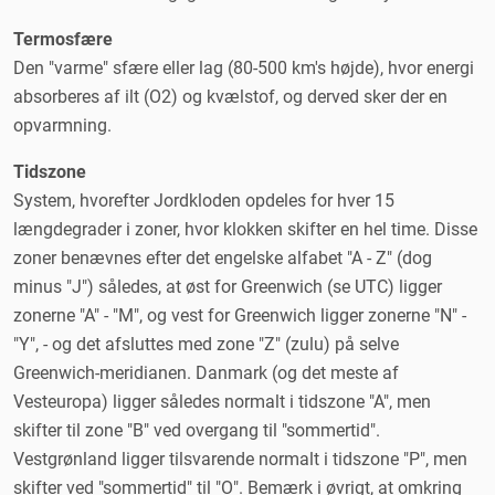
Termosfære
Den "varme" sfære eller lag (80-500 km's højde), hvor energi
absorberes af ilt (O2) og kvælstof, og derved sker der en
opvarmning.
Tidszone
System, hvorefter Jordkloden opdeles for hver 15
længdegrader i zoner, hvor klokken skifter en hel time. Disse
zoner benævnes efter det engelske alfabet "A - Z" (dog
minus "J") således, at øst for Greenwich (se UTC) ligger
zonerne "A" - "M", og vest for Greenwich ligger zonerne "N" -
"Y", - og det afsluttes med zone "Z" (zulu) på selve
Greenwich-meridianen. Danmark (og det meste af
Vesteuropa) ligger således normalt i tidszone "A", men
skifter til zone "B" ved overgang til "sommertid".
Vestgrønland ligger tilsvarende normalt i tidszone "P", men
skifter ved "sommertid" til "O". Bemærk i øvrigt, at omkring