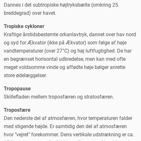
Dannes i det subtropiske højtryksbælte (omkring 25.
breddegrad) over havet.
Tropiske cykloner
Kraftige årstidsbestemte orkanlavtryk, dannet over hav nord
og syd for Ækvator (ikke på Ækvator) som følge af høje
vandtemperaturer (over 27°C) og høj luftfugtighed. De har
en begrænset horisontal udbredelse, men kan med ofte
meget voldsomme vinde og affødte høje bølger anrette
store ødelæggelser.
Tropopause
Skillefladen mellem troposfæren og stratosfæren.
Troposfære
Den nederste del af atmosfæren, hvor temperaturen falder
med stigende højde. Er samtidig den del af atmosfæren
hvor "vejret" forekommer. Dens vertikale udstrækning er ca.