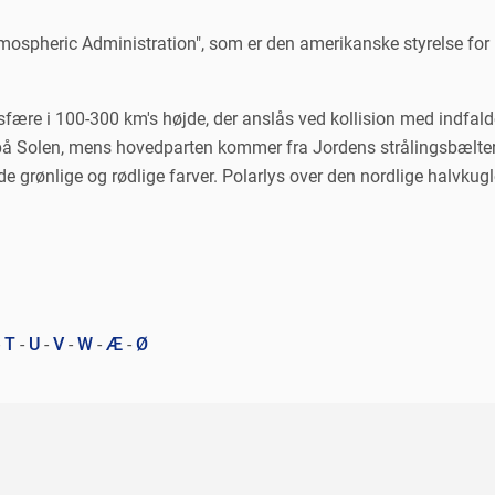
mospheric Administration", som er den amerikanske styrelse for
re i 100-300 km's højde, der anslås ved kollision med indfaldend
på Solen, mens hovedparten kommer fra Jordens strålingsbælte
de grønlige og rødlige farver. Polarlys over den nordlige halvkug
-
T
-
U
-
V
-
W
-
Æ
-
Ø