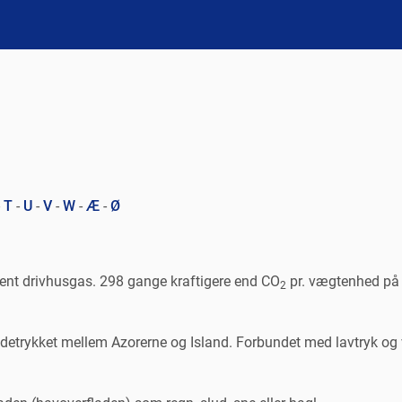
-
T
-
U
-
V
-
W
-
Æ
-
Ø
ent drivhusgas. 298 gange kraftigere end CO
pr. vægtenhed på 
2
fladetrykket mellem Azorerne og Island. Forbundet med lavtryk og