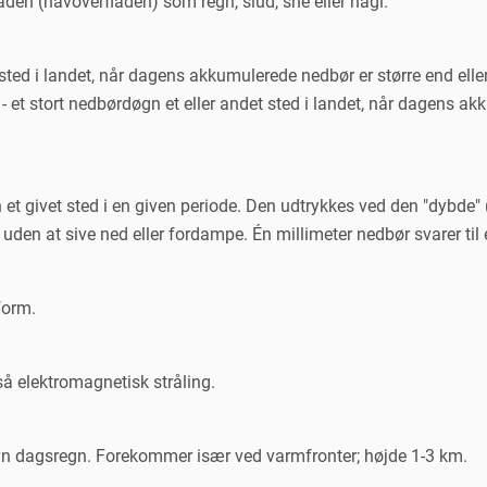
den (havoverfladen) som regn, slud, sne eller hagl.
et sted i landet, når dagens akkumulerede nedbør er større end 
 - et stort nedbørdøgn et eller andet sted i landet, når dagens a
 givet sted i en given periode. Den udtrykkes ved den "dybde" (
uden at sive ned eller fordampe. Én millimeter nedbør svarer til é
form.
så elektromagnetisk stråling.
ævn dagsregn. Forekommer især ved varmfronter; højde 1-3 km.