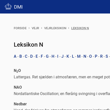
DMI
FORSIDE
VEJR
VEJRLEKSIKON
LEKSIKON N
Leksikon N
A
-
B
-
C
-
D
-
E
-
F
-
G
-
H
-
I
-
J
-
K
-
L
-
M
-
N
-
O
-
P
-
R
-
S
N
O
2
Lattergas. Ret sjælden i atmosfæren, men en meget pot
NAO
Nordatlantiske Oscillation; en flerårig svingning i over
Nedbør