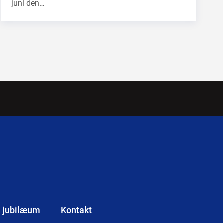
juni den…
s jubilæum
Kontakt