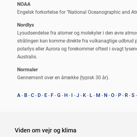
NOAA
Engelsk forkortelse for "National Oceanographic and At
Nordlys
Lysudsendelse fra atomer og molekyler i den øvre atmosfæ
strålingen kan komme direkte fra vulkanagtige udbrud 
polarlys eller Aurora og forekommer oftest i svagt lysen
Australis.
Normaler
Gennemsnit over en årrække (typisk 30 år).
A
-
B
-
C
-
D
-
E
-
F
-
G
-
H
-
I
-
J
-
K
-
L
-
M
-
N
-
O
-
P
-
R
-
S
Viden om vejr og klima