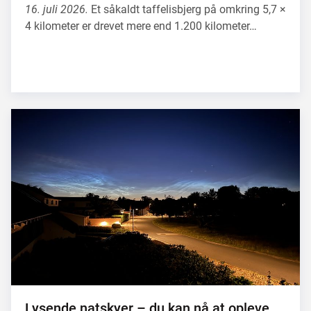
16. juli 2026.
Et såkaldt taffelisbjerg på omkring 5,7 ×
4 kilometer er drevet mere end 1.200 kilometer…
Lysende natskyer – du kan nå at opleve