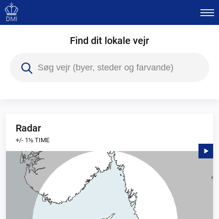
DMI
Find dit lokale vejr
Radar
+/- 1½ TIME