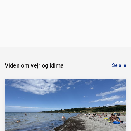
D
w
L
m
Viden om vejr og klima
Se alle