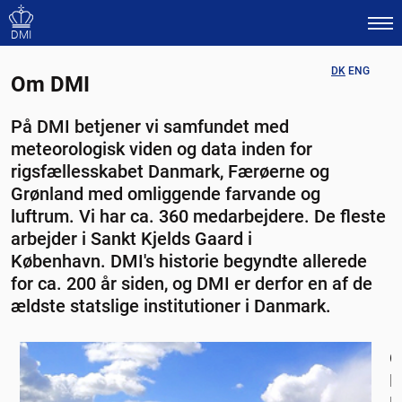
DMI
DK
ENG
Om DMI
På DMI betjener vi samfundet med
meteorologisk viden og data inden for
rigsfællesskabet Danmark, Færøerne og
Grønland med omliggende farvande og
luftrum. Vi har ca. 360 medarbejdere. De fleste
arbejder i Sankt Kjelds Gaard i
København. DMI's historie begyndte allerede
for ca. 200 år siden, og DMI er derfor en af de
ældste statslige institutioner i Danmark.
D