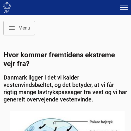
DMI
Menu
Temaforside: Fremtidens klima
Hvor kommer fremtidens ekstreme
Forsmag på syndfloden hvert 50. år
vejr fra?
Varmere luft kan optage mere vand
Det ekstreme er svært at beregne
Danmark ligger i det vi kalder
Kraftigere tropiske orkaner – sandsynligvis
vestenvindsbæltet, og det betyder, at vi får
rigtig mange lavtrykspassager fra vest og vi har
Klimaforandringer påvirker ikke sommer og vinter
generelt overvejende vestenvinde.
ens
Udsigt til ny viden om ekstremt vejr
Kigger
man
Fremtidige klimaforandringer i Grønland