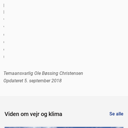
præcis
hvordan
vi
vil
opleve
det,
er
usikkert."
Temaansvarlig Ole Bøssing Christensen
Opdateret 5. september 2018
Viden om vejr og klima
Se alle