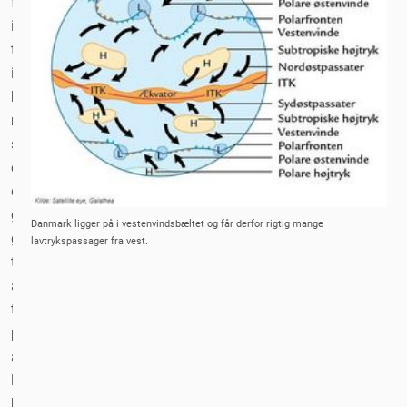
frem
i
tiden
i
klimaforskningens
resultater,
så
er
der
god
Danmark ligger på i vestenvindsbæltet og får derfor rigtig mange
grund
lavtrykspassager fra vest.
til
at
tro
på
at
lavtrykkenes
baner