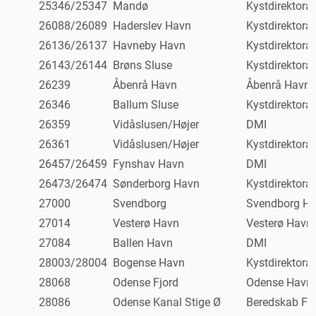
25346/25347
Mandø
Kystdirektorat
26088/26089
Haderslev Havn
Kystdirektorat
26136/26137
Havneby Havn
Kystdirektorat
26143/26144
Brøns Sluse
Kystdirektorat
26239
Åbenrå Havn
Åbenrå Havn
26346
Ballum Sluse
Kystdirektorat
26359
Vidåslusen/Højer
DMI
26361
Vidåslusen/Højer
Kystdirektorat
26457/26459
Fynshav Havn
DMI
26473/26474
Sønderborg Havn
Kystdirektorat
27000
Svendborg
Svendborg H
27014
Vesterø Havn
Vesterø Havn
27084
Ballen Havn
DMI
28003/28004
Bogense Havn
Kystdirektorat
28068
Odense Fjord
Odense Havn
28086
Odense Kanal Stige Ø
Beredskab Fy