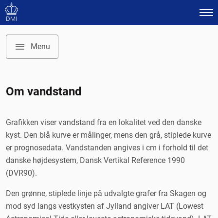
DMI
Menu
Vejrsymboler
Om vandstand
Vejret
Varsler
Grafikken viser vandstand fra en lokalitet ved den danske
Radar
kyst. Den blå kurve er målinger, mens den grå, stiplede kurve
Tørkeovervågning
er prognosedata. Vandstanden angives i cm i forhold til det
danske højdesystem, Dansk Vertikal Reference 1990
Farvandsudsigt
(DVR90).
Usikkerhed
Den grønne, stiplede linje på udvalgte grafer fra Skagen og
Pollen
mod syd langs vestkysten af Jylland angiver LAT (Lowest