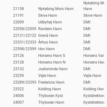
Nykøbing Mor
21138
Nykøbing Mors Havn
Havn
21191
Skive Havn
Skive Havn
22009
Udbyhøj Havn
DMI
22058/22059
Randers Havn
DMI
22121/22122
Grenå Havn
DMI
22331/22333
Århus Havn
DMI
22598/22599
Hov Havn
DMI
23126
Horsens Havn S
Horsens Vand
23128
Horsens Havn N
Horsens Havn
23132
Juelsminde Havn
DMI
23259
Vejle Havn
Vejle Havn
23289/23293
Fredericia Havn
DMI
23322
Kolding Havn
Kolding Havn
24006
Thyborøn Kyst
Kystdirektorat
24007
Thyborøn Havn
Kystdirektorat