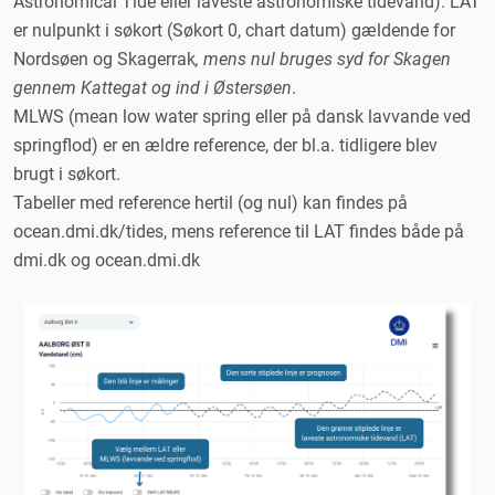
Astronomical Tide eller laveste astronomiske tidevand). LAT
Iskort
er nulpunkt i søkort (Søkort 0, chart datum) gældende for
Glatføre
Nordsøen og Skagerrak
, mens nul bruges syd for Skagen
Vejrarkivet
gennem Kattegat og ind i Østersøen
.
MLWS (mean low water spring eller på dansk lavvande ved
springflod) er en ældre reference, der bl.a. tidligere blev
brugt i søkort.
Tabeller med reference hertil (og nul) kan findes på
ocean.dmi.dk/tides, mens reference til LAT findes både på
dmi.dk og ocean.dmi.dk