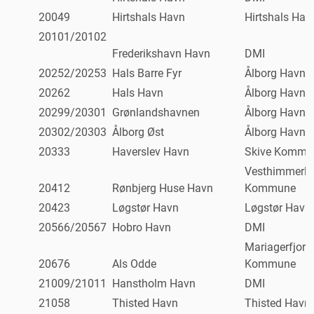
20049
Hirtshals Havn
Hirtshals Hav
20101/20102
Frederikshavn Havn
DMI
20252/20253
Hals Barre Fyr
Ålborg Havn
20262
Hals Havn
Ålborg Havn
20299/20301
Grønlandshavnen
Ålborg Havn
20302/20303
Ålborg Øst
Ålborg Havn
20333
Haverslev Havn
Skive Kommu
Vesthimmerl
20412
Rønbjerg Huse Havn
Kommune
20423
Løgstør Havn
Løgstør Havn
20566/20567
Hobro Havn
DMI
Mariagerfjord
20676
Als Odde
Kommune
21009/21011
Hanstholm Havn
DMI
21058
Thisted Havn
Thisted Havn