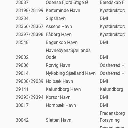
28087
Odense Fjord Stige Ø
Beredskab Fy
28198/28199
Kerteminde Havn
Kystdirektorat
28234
Slipshavn
DMI
28366/28367
Assens Havn
Kystdirektorat
28397/28398
Fåborg Havn
Kystdirektorat
28548
Bagenkop Havn
DMI
Havnebyen/Sjællands
29002
Odde
DMI
29006
Rørvig Havn
Odsherred Ha
29014
Nykøbing Sjælland Havn
Odsherred Ha
29038/29039
Holbæk Havn
DMI
29141
Kalundborg Havn
Kalundborg H
29393/29394
Korsør Havn
DMI
30017
Hornbæk Havn
DMI
Fredensborg
30042
Sletten Havn
Forsyning