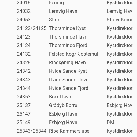
24018
Ferring
Kystdirektorat
24032
Lemvig Havn
Lemvig Havn
24053
Struer
Struer Komm
24122/24125
Thorsminde Kyst
Kystdirektorat
24123
Thorsminde Havn
Kystdirektorat
24124
Thorsminde Fjord
Kystdirektorat
24132
Felsted Kog/Klosterhul
Kystdirektorat
24328
Ringkøbing Havn
Kystdirektorat
24342
Hvide Sande Kyst
Kystdirektorat
24343
Hvide Sande Havn
Kystdirektorat
24344
Hvide Sande Fjord
Kystdirektorat
24353
Bork Havn
Kystdirektorat
25137
Grådyb Barre
Esbjerg Havn
25147
Esbjerg Havn
Kystdirektorat
25149
Esbjerg Havn
DMI
25343/25344
Ribe Kammersluse
Kystdirektorat