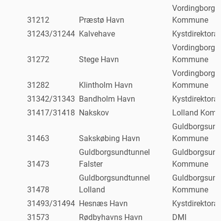
Vordingborg
31212
Præstø Havn
Kommune
31243/31244
Kalvehave
Kystdirektorat
Vordingborg
31272
Stege Havn
Kommune
Vordingborg
31282
Klintholm Havn
Kommune
31342/31343
Bandholm Havn
Kystdirektorat
31417/31418
Nakskov
Lolland Kom
Guldborgsun
31463
Sakskøbing Havn
Kommune
Guldborgsundtunnel
Guldborgsun
31473
Falster
Kommune
Guldborgsundtunnel
Guldborgsun
31478
Lolland
Kommune
31493/31494
Hesnæs Havn
Kystdirektorat
31573
Rødbyhavns Havn
DMI