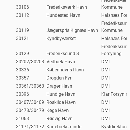
Frederiksværk
30106
Frederiksværk Havn
Kommune
30112
Hundested Havn
Halsnæs Fors
Frederikssund
30119
Jægerspris Kignæs Havn
Kommune
30121
Kyndbyværket
Halsnæs Fors
Frederikssund
30129
Frederikssund S
Forsyning
30202/30203
Vedbæk Havn
DMI
30336
Københavns Havn
DMI
30357
Drogden Fyr
DMI
30361/30363
Dragør Havn
DMI
30396
Hundige Havn
Klar Forsynin
30407/30409
Roskilde Havn
DMI
30478/30479
Køge Havn
DMI
31063
Rødvig Havn
DMI
31171/31172
Karrebæksminde
Kystdirektorat