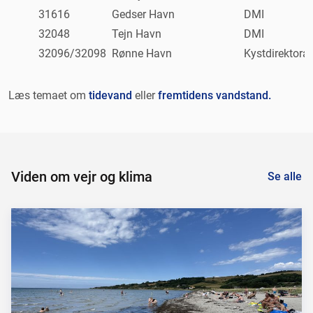
31616
Gedser Havn
DMI
32048
Tejn Havn
DMI
32096/32098
Rønne Havn
Kystdirektorat
Læs temaet om
tidevand
eller
fremtidens vandstand.
Viden om vejr og klima
Se alle