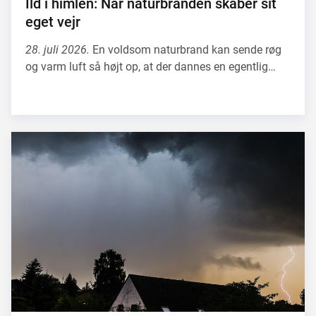
Ild i himlen: Når naturbranden skaber sit
eget vejr
28. juli 2026.
En voldsom naturbrand kan sende røg
og varm luft så højt op, at der dannes en egentlig…