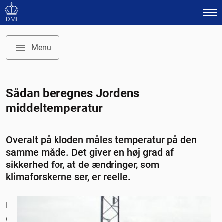
DMI
Menu
Temaforside: Jordens middeltemperatur
Sådan beregnes Jordens
Analyser supplerer termometrene
middeltemperatur
Gode målinger i 150 år
Jorden har en officiel middeltemperatur
Overalt på kloden måles temperatur på den
Krigen på Krim hjalp klimaforskerne
samme måde. Det giver en høj grad af
Intet problem med varme byer
sikkerhed for, at de ændringer, som
Satellitter får stigende betydning i klimaforskningen
klimaforskerne ser, er reelle.
Den
Temperaturen som fysisk begreb
globale