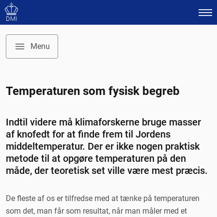
DMI
Menu
Temaforside: Jordens middeltemperatur
Temperaturen som fysisk begreb
Analyser supplerer termometrene
Gode målinger i 150 år
Indtil videre må klimaforskerne bruge masser
Jorden har en officiel middeltemperatur
af knofedt for at finde frem til Jordens
Krigen på Krim hjalp klimaforskerne
middeltemperatur. Der er ikke nogen praktisk
Intet problem med varme byer
metode til at opgøre temperaturen på den
måde, der teoretisk set ville være mest præcis.
Satellitter får stigende betydning i klimaforskningen
Sådan beregnes Jordens middeltemperatur
De fleste af os er tilfredse med at tænke på temperaturen
som det, man får som resultat, når man måler med et