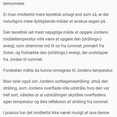
Termometre får hjælp fra oven
termometer.
Er man imidlertid mere teoretisk anlagt end som så, er der
naturligvis mere dybtgående måder at anskue sagen på.
Den teoretisk set mest nøjagtige måde at opgøre Jordens
middeltemperatur ville være at opgøre den (strålings-)
energi, som strømmer ind til os fra rummet, primært fra
Solen, og fratrække den (strålings-) energi, der undslipper
fra Jorden til rummet.
Forskellen måtte da kunne omregnes til Jordens temperatur.
Man taler også om Jordens sortlegemestråling: altså den
stråling, som Jordens overflade ville udstråle, hvis den var
helt sort, således at al udstrålingen skyldtes overfladens
egen temperatur og ikke refleksion af stråling fra rummet.
I praksis har det imidlertid ikke været muligt at lave denne