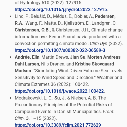
of Hydrology 610 (2022): 127915.
https://doi.org/10.1016/j.jhydrol.2022.127915
.
Lind, P., Belušić, D., Médus, E., Dobler, A.,
Pedersen,
R.A.
, Wang, F., Matte, D., Kjellström, E., Landgren, O.,
Christensen, O.B.
, & Christensen, J.H.
,
Climate change
information over Fenno-Scandinavia produced with a
convection-permitting climate model.
Clim Dyn
(2022).
https://doi.org/10.1007/s00382-022-06589-3
Andrée, Elin
, Martin Drews,
Jian Su
,
Morten Andreas
Dahl Larsen
, Nils Drønen, and
Kristine Skovgaard
Madsen
. “Simulating Wind-Driven Extreme Sea Levels:
Sensitivity to Wind Speed and Direction.” Weather and
Climate Extremes 36 (2022): 100422.
https://doi.org/10.1016/j.wace.2022.100422
.
Modrakowski, L. C.,
Su, J.
& Nielsen, A. B. The
Precautionary Principles of the Potential Risks of
Compound Events in Danish Municipalities.
Front.
Clim.
3
, 1–15 (2022).
https://doi.org/10.3389/fclim.2021.772629