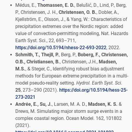
Médus, E.,
Thomassen, E. D.
, Belušić, D., Lind, P., Berg,
P., Christensen, J. H.,
Christensen, O. B.
, Dobler, A.,
Kjellström, E., Olsson, J., & Yang, W.: Characteristics of
precipitation extremes over the Nordic region: added
value of convection-permitting modeling, Nat. Hazards
Earth Syst. Sci., 22, 693–711,
https://doi.org/10.5194/nhess-22-693-2022
, 2022.
Schmith, T., Thejll, P.
, Berg, P.,
Boberg, F., Christensen,
O.B., Christiansen, B.
, Christensen, J.H.,
Madsen,
M.S.
, & Steger, C., Identifying robust bias adjustment
methods for European extreme precipitation in a multi-
model pseudo-reality setting.
Hydrol. Earth Syst. Sci.
25
, 273–290 (2021).
https://doi.org/10.5194/hess-25-
273-2021
Andrée, E., Su, J.
, Larsen, M. A. D.,
Madsen, K. S.
&
Drews, M. Simulating major storm surge events in a
complex coastal region. Ocean Model. 162, 101802
(2021).