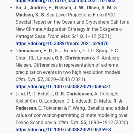
https://doi.org/10.1016/j.ocemod.2021.101802
Su, J., Andrée, E., Nielsen, J. W., Olsen, S. M.
&
Madsen, K. S
. Sea Level Projections From IPCC
Special Report on the Ocean and Cryosphere Call for a
New Climate Adaptation Strategy in the Skagerrak-
Kattegat Seas.
Front. Mar. Sci.
8
, 1–12 (2021).
https://doi.org/10.3389/fmars.2021.629470
Thomassen, E. D.
, E.J. Kendon, H.J.D. Sørup, S.C.
Chan, P.L. Langen,
O.B. Christensen
& K. Arnbjerg-
Nielsen
.
Differences in representation of extreme
precipitation events in two high resolution models.
Clim. Dyn.
57
, 3029–3043 (2021).
https://doi.org/10.1007/s00382-021-05854-1
Lind, P., D. Belušić,
O. B. Christensen
, A. Dobler, E.
Kjellström, O. Landgren, D. Lindstedt, D. Matte,
R. A.
Pedersen
, E. Toivonen & F. Wang
.
Benefits and added
value of convection-permitting climate modeling over
Fenno-Scandinavia.
Clim. Dyn.
55
, 1893–1912 (2020).
https://doi.org/10.1007/s00382-020-05359-3