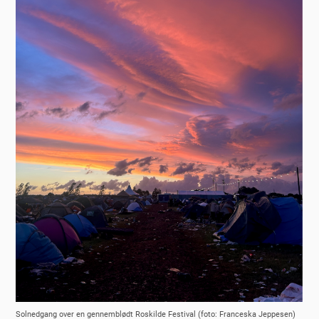
Solnedgang over en gennemblødt Roskilde Festival (foto: Franceska Jeppesen)