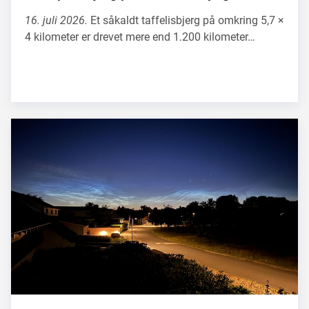
16. juli 2026.
Et såkaldt taffelisbjerg på omkring 5,7 ×
4 kilometer er drevet mere end 1.200 kilometer…