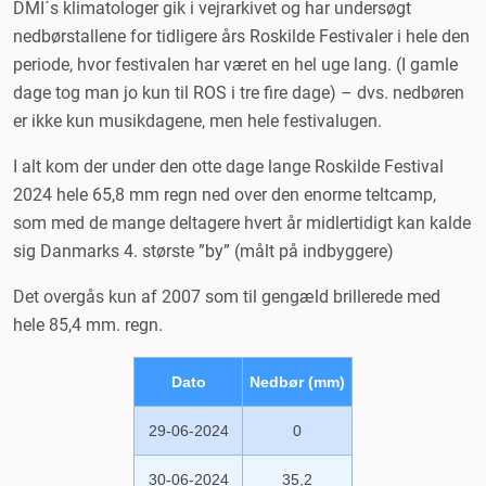
DMI´s klimatologer gik i vejrarkivet og har undersøgt
nedbørstallene for tidligere års Roskilde Festivaler i hele den
periode, hvor festivalen har været en hel uge lang. (I gamle
dage tog man jo kun til ROS i tre fire dage) – dvs. nedbøren
er ikke kun musikdagene, men hele festivalugen.
I alt kom der under den otte dage lange Roskilde Festival
2024 hele 65,8 mm regn ned over den enorme teltcamp,
som med de mange deltagere hvert år midlertidigt kan kalde
sig Danmarks 4. største ”by” (målt på indbyggere)
Det overgås kun af 2007 som til gengæld brillerede med
hele 85,4 mm. regn.
Dato
Nedbør (mm)
29-06-2024
0
30-06-2024
35,2