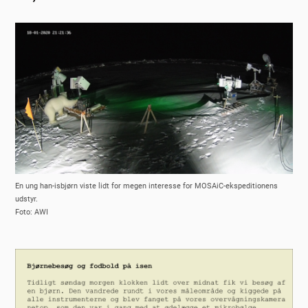
En ung han-isbjørn viste lidt for megen interesse for MOSAiC-ekspeditionens
udstyr.
Foto: AWI