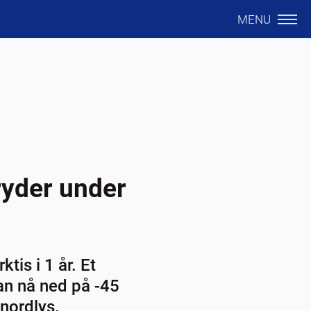
MENU
ryder under
tis i 1 år. Et
an nå ned på -45
 nordlys.