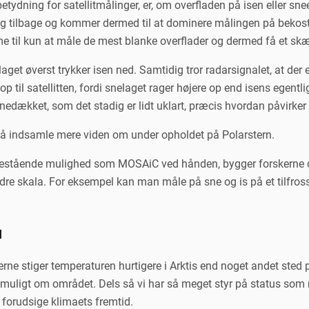
tydning for satellitmålinger, er, om overfladen på isen eller sneen
ng tilbage og kommer dermed til at dominere målingen på bekostn
il kun at måle de mest blanke overflader og dermed få et skæv
aget øverst trykker isen ned. Samtidig tror radarsignalet, at der 
p til satellitten, fordi snelaget rager højere op end isens egentlig
nedækket, som det stadig er lidt uklart, præcis hvordan påvirker
 indsamle mere viden om under opholdet på Polarstern.
nestående mulighed som MOSAiC ved hånden, bygger forskerne d
dre skala. For eksempel kan man måle på sne og is på et tilfros
u
ne stiger temperaturen hurtigere i Arktis end noget andet sted p
 muligt om området. Dels så vi har så meget styr på status som m
 forudsige klimaets fremtid.