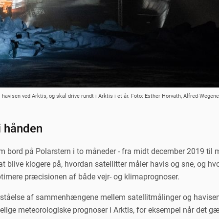
havisen ved Arktis, og skal drive rundt i Arktis i et år. Foto: Esther Horvath, Alfred-Wegener
 i hånden
bord på Polarstern i to måneder - fra midt december 2019 til m
at blive klogere på, hvordan satellitter måler havis og sne, og 
optimere præcisionen af både vejr- og klimaprognoser.
forståelse af sammenhængene mellem satellitmålinger og havisen. D
lige meteorologiske prognoser i Arktis, for eksempel når det gæl