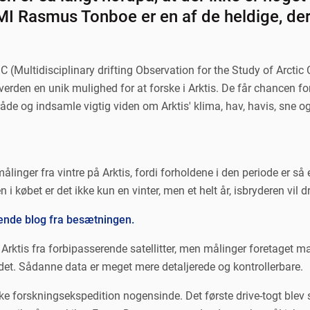
MI Rasmus Tonboe er en af de heldige, d
Multidisciplinary drifting Observation for the Study of Arctic C
verden en unik mulighed for at forske i Arktis. De får chancen for
råde og indsamle vigtig viden om Arktis' klima, hav, havis, sne 
ålinger fra vintre på Arktis, fordi forholdene i den periode er så
 købet er det ikke kun en vinter, men et helt år, isbryderen vil d
bende blog fra besætningen.
rktis fra forbipasserende satellitter, men målinger foretaget ma
det. Sådanne data er meget mere detaljerede og kontrollerbare.
e forskningsekspedition nogensinde. Det første drive-togt blev s