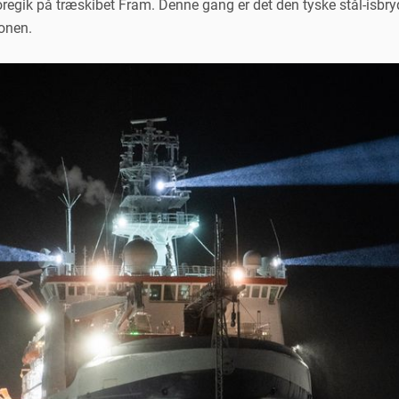
oregik på træskibet Fram. Denne gang er det den tyske stål-isbr
onen.