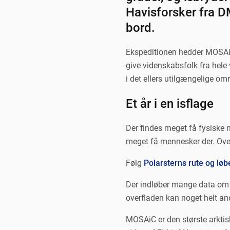
Havisforsker fra D
bord.
Ekspeditionen hedder MOSAiC (
give videnskabsfolk fra hele 
i det ellers utilgængelige om
Et år i en isflage
Der findes meget få fysiske m
meget få mennesker der. Oven i
Følg
Polarsterns rute og lø
Der indløber mange data om A
overfladen kan noget helt an
MOSAiC er den største arktisk