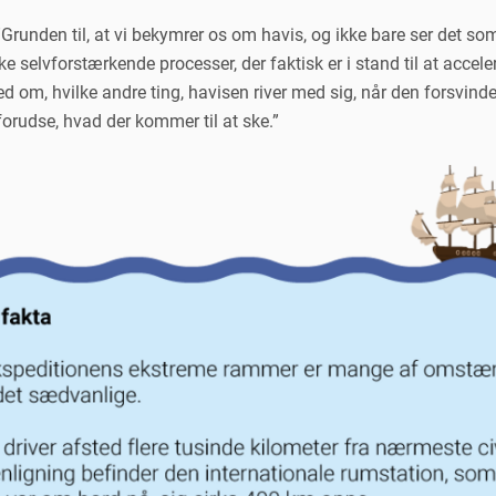
unden til, at vi bekymrer os om havis, og ikke bare ser det som 
kke selvforstærkende processer, der faktisk er i stand til at acce
d om, hvilke andre ting, havisen river med sig, når den forsvind
 forudse, hvad der kommer til at ske.”