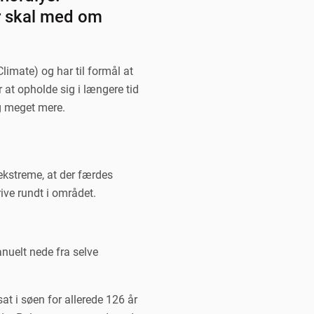
er skal med om
limate) og har til formål at
 at opholde sig i længere tid
og meget mere.
 ekstreme, at der færdes
rive rundt i området.
nuelt nede fra selve
at i søen for allerede 126 år