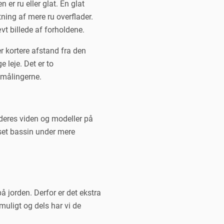
 er ru eller glat. En glat
ing af mere ru overflader.
t billede af forholdene.
er kortere afstand fra den
e leje. Det er to
 målingerne.
eres viden og modeller på
set bassin under mere
å jorden. Derfor er det ekstra
uligt og dels har vi de