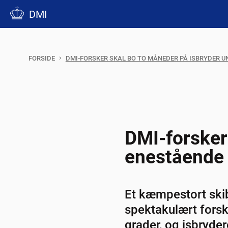
DMI
FORSIDE
DMI-FORSKER SKAL BO TO MÅNEDER PÅ ISBRYDER U
DMI-forsker
enestående 
Et kæmpestort skib, 
spektakulært forsk
grader, og isbryder