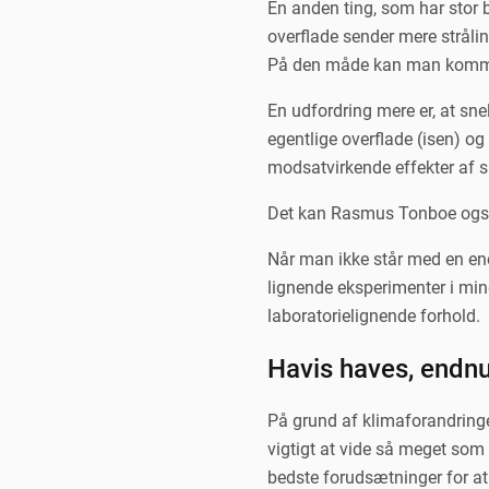
En anden ting, som har stor be
overflade sender mere stråli
På den måde kan man komme t
En udfordring mere er, at snel
egentlige overflade (isen) og o
modsatvirkende effekter af s
Det kan Rasmus Tonboe også
Når man ikke står med en e
lignende eksperimenter i min
laboratorielignende forhold.
Havis haves, endn
På grund af klimaforandringer
vigtigt at vide så meget som
bedste forudsætninger for at