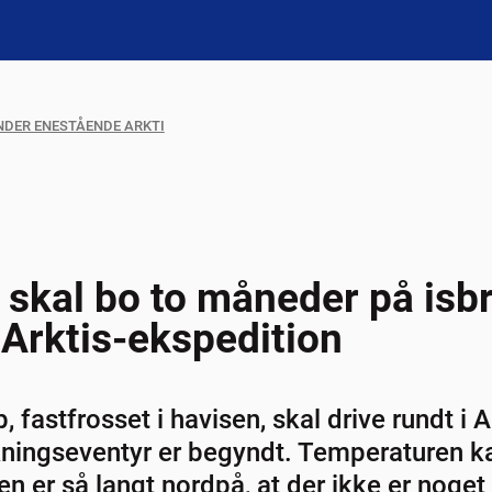
NDER ENESTÅENDE ARKTI
 skal bo to måneder på isb
Arktis-ekspedition
fastfrosset i havisen, skal drive rundt i Ark
ningseventyr er begyndt. Temperaturen k
en er så langt nordpå, at der ikke er noget