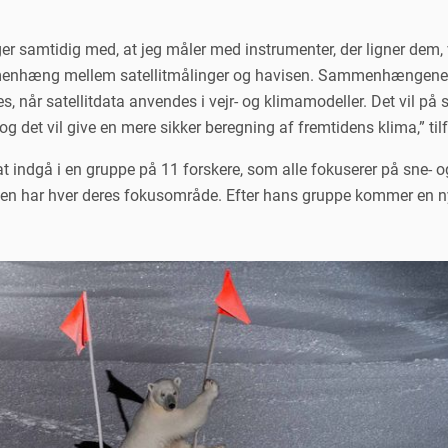
er samtidig med, at jeg måler med instrumenter, der ligner dem, vi
menhæng mellem satellitmålinger og havisen. Sammenhængene,
, når satellitdata anvendes i vejr- og klimamodeller. Det vil på si
g det vil give en mere sikker beregning af fremtidens klima,” tilf
indgå i en gruppe på 11 forskere, som alle fokuserer på sne- og
pen har hver deres fokusområde. Efter hans gruppe kommer en ny