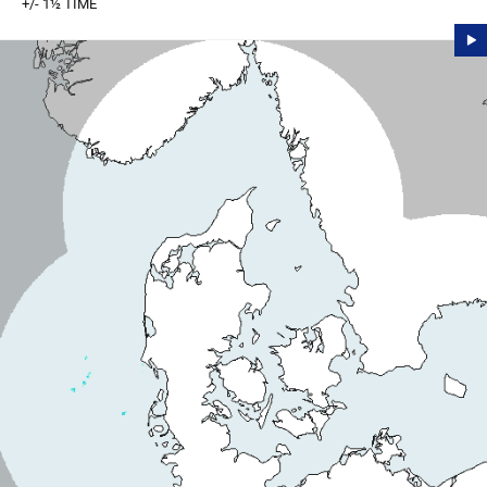
+/- 1½ TIME