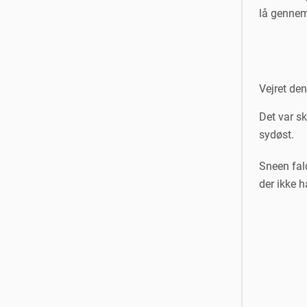
lå gennem
Vejret de
Det var sk
sydøst.
Sneen fal
der ikke 