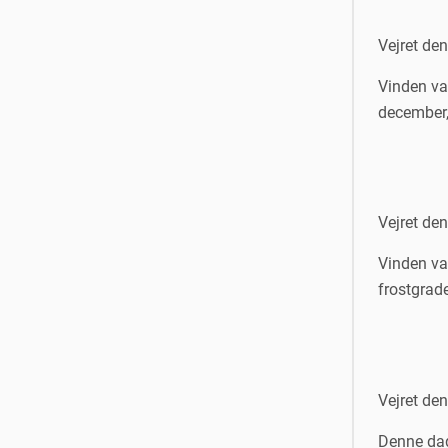
Vejret de
Vinden var
december,
Vejret de
Vinden var
frostgrad
Vejret de
Denne dag 