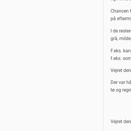
Chancen fo
på efterm
I de rest
grå, milde 
F.eks. kan
f.eks. so
Vejret de
Der var hå
tø og reg
Vejret de