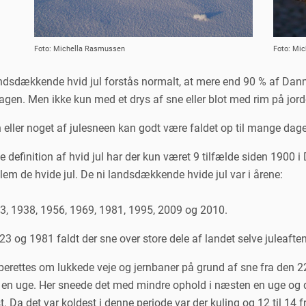
Foto: Michella Rasmussen
Foto: Mi
ndsdækkende hvid jul forstås normalt, at mere end 90 % af Da
agen. Men ikke kun med et drys af sne eller blot med rim på jo
eller noget af julesneen kan godt være faldet op til mange dage 
definition af hvid jul har der kun været 9 tilfælde siden 1900 i
lem de hvide jul. De ni landsdækkende hvide jul var i årene:
3, 1938, 1956, 1969, 1981, 1995, 2009 og 2010.
923 og 1981 faldt der sne over store dele af landet selve juleaf
berettes om lukkede veje og jernbaner på grund af sne fra den 2
t en uge. Her sneede det med mindre ophold i næsten en uge og 
. Da det var koldest i denne periode var der kuling og 12 til 14 f