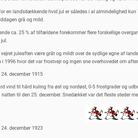
r en landsdækkende hvid jul er således i al almindelighed kun 7 
iddagen grå og mild.
erende ca. 25 % af tilfældene forekommer flere forskellige ove
jul.
 vejret juleaften være gråt og mildt over de sydlige egne af lande
m i 1996 hvor det var frostvejr og ingen sne overhovedet om aft
n 24. december 1915
rd vind til hård kuling fra øst og nordøst, 0-5 frostgrader og udbr
n natten til den 25. december. Snedækket var det fleste steder m
n 24. december 1923