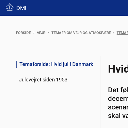
DMI
FORSIDE
VEJR
TEMAER OM VEJR OG ATMOSFÆRE
TEMAF
Temaforside: Hvid jul i Danmark
Hvid
Julevejret siden 1953
Det fø
decemb
scenar
skal væ