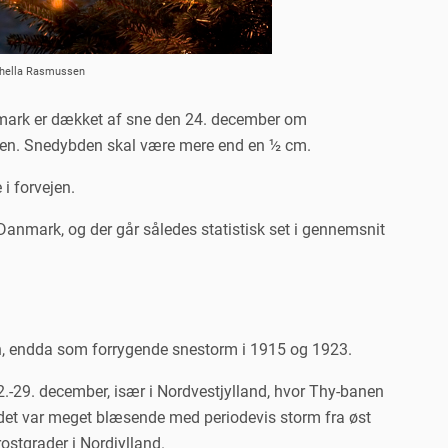
chella Rasmussen
nmark er dækket af sne den 24. december om
rden. Snedybden skal være mere end en ½ cm.
i forvejen.
 Danmark, og der går således statistisk set i gennemsnit
ten, endda som forrygende snestorm i 1915 og 1923.
2.-29. december, især i Nordvestjylland, hvor Thy-banen
det var meget blæsende med periodevis storm fra øst
rostgrader i Nordjylland.