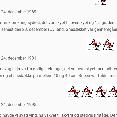
n 24. december 1969
 frisk omkring sydøst, det var skyet til overskyet og 1-5 graders 
 senest den 23. december i Jylland. Snedækket var gennemgåe
n 24. december 1981
 svag til jævn fra østlige retninger, det var overskyet med udbr
er og et snedække på mellem 10 og 40 cm. Sneen var faldet me
n 24. december 1995
havde vi svag vind, halvskyet til skyfrit og stedvis rimtåge. De 