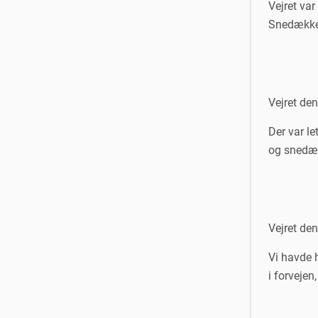
Vejret var
Snedække
Vejret de
Der var le
og snedæ
Vejret de
Vi havde 
i forveje