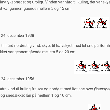
 lavtrykspræget og uroligt. Vinden var hård til kuling, det var sk
t var gennemgående mellem 5 og 15 cm.
n 24. december 1938
t til hård nordøstlig vind, skyet til halvskyet med let sne på Born
kket var gennemgående mellem 5 og 20 cm.
n 24. december 1956
hård vind til kuling fra øst og nordøst med lidt sne over Østers
n, og snedækket lån på mellem 1 og 10 cm.