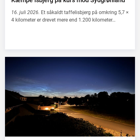
Kæmpe isbjerg på kurs mod Sydgrønland
16. juli 2026.
Et såkaldt taffelisbjerg på omkring 5,7 ×
4 kilometer er drevet mere end 1.200 kilometer…