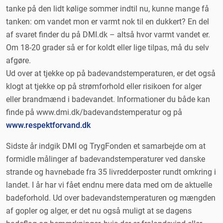
tanke på den lidt kølige sommer indtil nu, kunne mange få
tanken: om vandet mon er varmt nok til en dukkert? En del
af svaret finder du på DMI.dk – altså hvor varmt vandet er.
Om 18-20 grader så er for koldt eller lige tilpas, må du selv
afgøre.
Ud over at tjekke op på badevandstemperaturen, er det også
klogt at tjekke op på strømforhold eller risikoen for alger
eller brandmænd i badevandet. Informationer du både kan
finde på www.dmi.dk/badevandstemperatur og på
www.respektforvand.dk
Sidste år indgik DMI og TrygFonden et samarbejde om at
formidle målinger af badevandstemperaturer ved danske
strande og havnebade fra 35 livredderposter rundt omkring i
landet. I år har vi fået endnu mere data med om de aktuelle
badeforhold. Ud over badevandstemperaturen og mængden
af gopler og alger, er det nu også muligt at se dagens