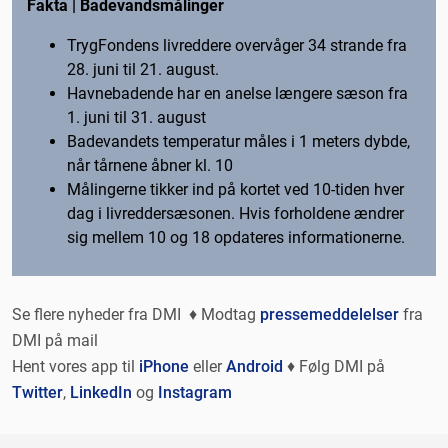
Fakta | Badevandsmålinger
TrygFondens livreddere overvåger 34 strande fra
28. juni til 21. august.
Havnebadende har en anelse længere sæson fra
1. juni til 31. august
Badevandets temperatur måles i 1 meters dybde,
når tårnene åbner kl. 10
Målingerne tikker ind på kortet ved 10-tiden hver
dag i livreddersæsonen. Hvis forholdene ændrer
sig mellem 10 og 18 opdateres informationerne.
Se flere nyheder fra DMI ♦ Modtag
pressemeddelelser
fra
DMI på mail
Hent vores app til
iPhone
eller
Android
♦ Følg DMI på
Twitter
,
LinkedIn
og
Instagram