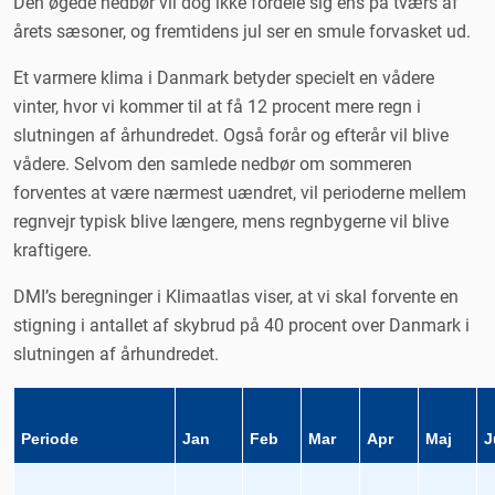
Den øgede nedbør vil dog ikke fordele sig ens på tværs af
årets sæsoner, og fremtidens jul ser en smule forvasket ud.
Et varmere klima i Danmark betyder specielt en vådere
vinter, hvor vi kommer til at få 12 procent mere regn i
slutningen af århundredet. Også forår og efterår vil blive
vådere. Selvom den samlede nedbør om sommeren
forventes at være nærmest uændret, vil perioderne mellem
regnvejr typisk blive længere, mens regnbygerne vil blive
kraftigere.
DMI’s beregninger i Klimaatlas viser, at vi skal forvente en
stigning i antallet af skybrud på 40 procent over Danmark i
slutningen af århundredet.
Periode
Jan
Feb
Mar
Apr
Maj
J