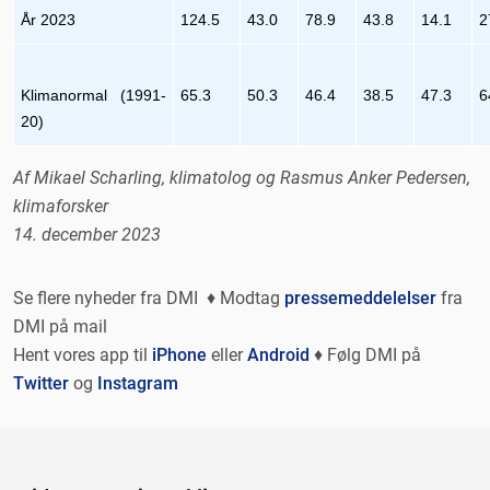
År 2023
124.5
43.0
78.9
43.8
14.1
2
Klimanormal (1991-
65.3
50.3
46.4
38.5
47.3
6
20)
Af Mikael Scharling, klimatolog og Rasmus Anker Pedersen,
klimaforsker
14. december 2023
Se flere nyheder fra DMI ♦ Modtag
pressemeddelelser
fra
DMI på mail
Hent vores app til
iPhone
eller
Android
♦ Følg DMI på
Twitter
og
Instagram