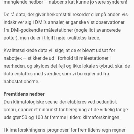
manglende nedbør – naboens kat kunne jo være synderen!
De rå data, der giver herkomst til rekorder eller på anden vis
indskriver sig i DMI’s annaler, er ganske vist observationer
fra DMI-godkendte målestationer (nogle lidt avancerede
potter), men de er i tilgift nøje kvalitetssikrede.
Kvalitetssikrede data vil sige, at de er blevet udsat for
nabotjek – stikker de ud i forhold til målestationer i
nærheden, og skyldes det fejl og ikke lokale skybrud, skal de
data erstattes med værdier, som vi beregner ud fra
nabostationerne.
Fremtidens nedbør
Den klimatologiske scene, der etableres ved pedantisk
omhu, danner et nulpunkt for beregning af de virkelig lange
udsigter 50 og 100 år fremme i tiden: klimaforskningen.
I klimaforskningens ’prognoser’ for fremtidens regn regner