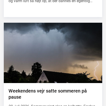
og varm luft så højt op, at der dannes en egentlig…
Weekendens vejr satte sommeren på
pause