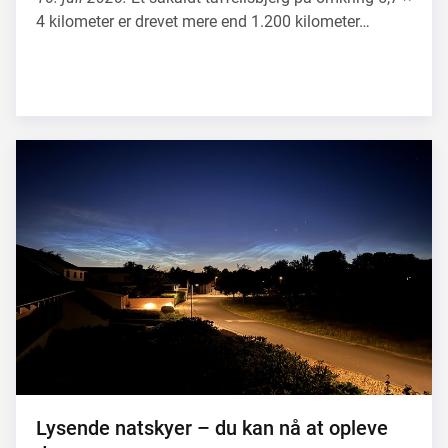
4 kilometer er drevet mere end 1.200 kilometer…
Lysende natskyer – du kan nå at opleve