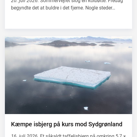
20. juli 2026.
Sommervejret slog en kolbøtte. Fredag
begyndte det at buldre i det fjerne. Nogle steder…
Kæmpe isbjerg på kurs mod Sydgrønland
16. juli 2026.
Et såkaldt taffelisbjerg på omkring 5,7 ×