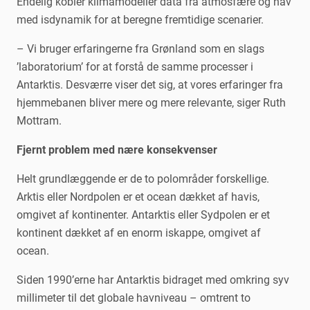
Endelig kobler klimamodeller data fra atmosfære og hav
med isdynamik for at beregne fremtidige scenarier.
– Vi bruger erfaringerne fra Grønland som en slags
’laboratorium’ for at forstå de samme processer i
Antarktis. Desværre viser det sig, at vores erfaringer fra
hjemmebanen bliver mere og mere relevante, siger Ruth
Mottram.
Fjernt problem med nære konsekvenser
Helt grundlæggende er de to polområder forskellige.
Arktis eller Nordpolen er et ocean dækket af havis,
omgivet af kontinenter. Antarktis eller Sydpolen er et
kontinent dækket af en enorm iskappe, omgivet af
ocean.
Siden 1990’erne har Antarktis bidraget med omkring syv
millimeter til det globale havniveau – omtrent to