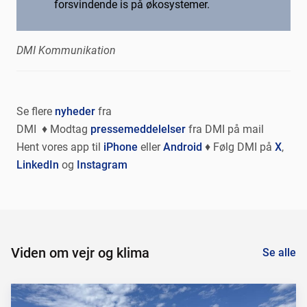
forsvindende is på økosystemer.
DMI Kommunikation
Se flere
nyheder
fra
DMI ♦ Modtag
pressemeddelelser
fra DMI på mail
Hent vores app til
iPhone
eller
Android
♦ Følg DMI på
X
,
LinkedIn
og
Instagram
Viden om vejr og klima
Se alle