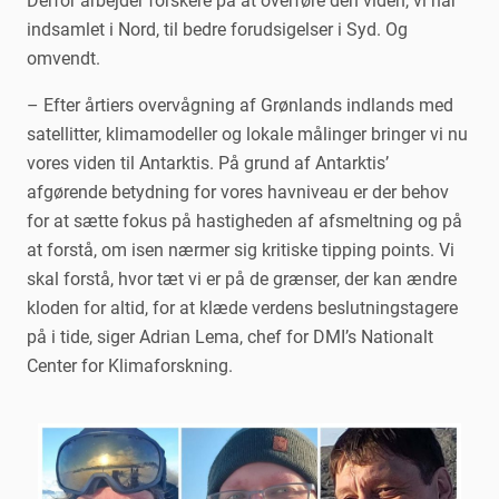
Derfor arbejder forskere på at overføre den viden, vi har
indsamlet i Nord, til bedre forudsigelser i Syd. Og
omvendt.
– Efter årtiers overvågning af Grønlands indlands med
satellitter, klimamodeller og lokale målinger bringer vi nu
vores viden til Antarktis. På grund af Antarktis’
afgørende betydning for vores havniveau er der behov
for at sætte fokus på hastigheden af afsmeltning og på
at forstå, om isen nærmer sig kritiske tipping points. Vi
skal forstå, hvor tæt vi er på de grænser, der kan ændre
kloden for altid, for at klæde verdens beslutningstagere
på i tide, siger Adrian Lema, chef for DMI’s Nationalt
Center for Klimaforskning.