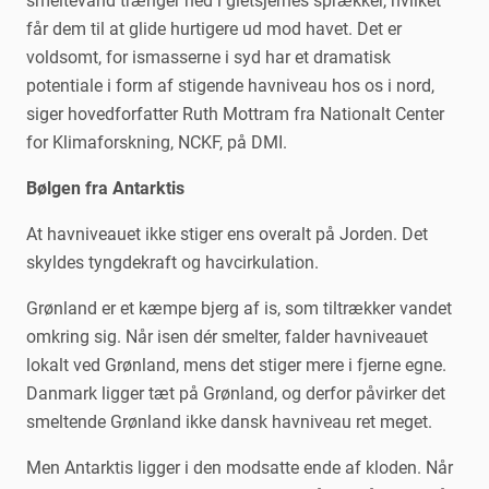
smeltevand trænger ned i gletsjernes sprækker, hvilket
får dem til at glide hurtigere ud mod havet. Det er
voldsomt, for ismasserne i syd har et dramatisk
potentiale i form af stigende havniveau hos os i nord,
siger hovedforfatter Ruth Mottram fra Nationalt Center
for Klimaforskning, NCKF, på DMI.
Bølgen fra Antarktis
At havniveauet ikke stiger ens overalt på Jorden. Det
skyldes tyngdekraft og havcirkulation.
Grønland er et kæmpe bjerg af is, som tiltrækker vandet
omkring sig. Når isen dér smelter, falder havniveauet
lokalt ved Grønland, mens det stiger mere i fjerne egne.
Danmark ligger tæt på Grønland, og derfor påvirker det
smeltende Grønland ikke dansk havniveau ret meget.
Men Antarktis ligger i den modsatte ende af kloden. Når