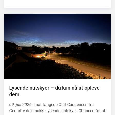
Lysende natskyer – du kan nå at opleve
dem
09. juli 2026.
I nat fangede Oluf Carstensen fra
Gentofte de smukke lysende natskyer. Chancen for at