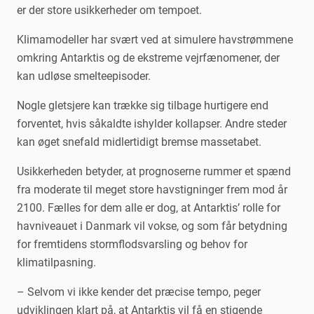
er der store usikkerheder om tempoet.
Klimamodeller har svært ved at simulere havstrømmene
omkring Antarktis og de ekstreme vejrfænomener, der
kan udløse smelteepisoder.
Nogle gletsjere kan trække sig tilbage hurtigere end
forventet, hvis såkaldte ishylder kollapser. Andre steder
kan øget snefald midlertidigt bremse massetabet.
Usikkerheden betyder, at prognoserne rummer et spænd
fra moderate til meget store havstigninger frem mod år
2100. Fælles for dem alle er dog, at Antarktis’ rolle for
havniveauet i Danmark vil vokse, og som får betydning
for fremtidens stormflodsvarsling og behov for
klimatilpasning.
– Selvom vi ikke kender det præcise tempo, peger
udviklingen klart på, at Antarktis vil få en stigende