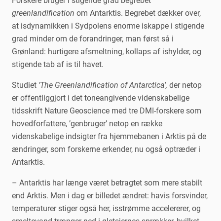
Forskere bruger i stigende grad begrebet
greenlandification
om Antarktis. Begrebet dækker over,
at isdynamikken i Sydpolens enorme iskappe i stigende
grad minder om de forandringer, man først så i
Grønland: hurtigere afsmeltning, kollaps af ishylder, og
stigende tab af is til havet.
Studiet
’The Greenlandification of Antarctica’,
der netop
er offentliggjort i det toneangivende videnskabelige
tidsskrift Nature Geoscience med tre DMI-forskere som
hovedforfattere, ’genbruger’ netop en række
videnskabelige indsigter fra hjemmebanen i Arktis på de
ændringer, som forskerne erkender, nu også optræder i
Antarktis.
– Antarktis har længe været betragtet som mere stabilt
end Arktis. Men i dag er billedet ændret: havis forsvinder,
temperaturer stiger også her, isstrømme accelererer, og