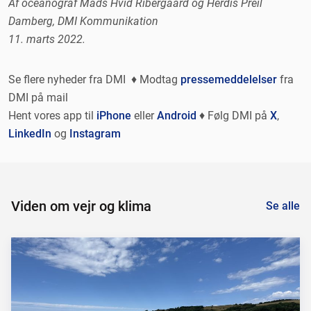
Af oceanograf Mads Hvid Ribergaard og Herdis Preil
Damberg, DMI Kommunikation
11. marts 2022.
Se flere nyheder fra DMI ♦ Modtag
pressemeddelelser
fra
DMI på mail
Hent vores app til
iPhone
eller
Android
♦ Følg DMI på
X
,
LinkedIn
og
Instagram
Viden om vejr og klima
Se alle