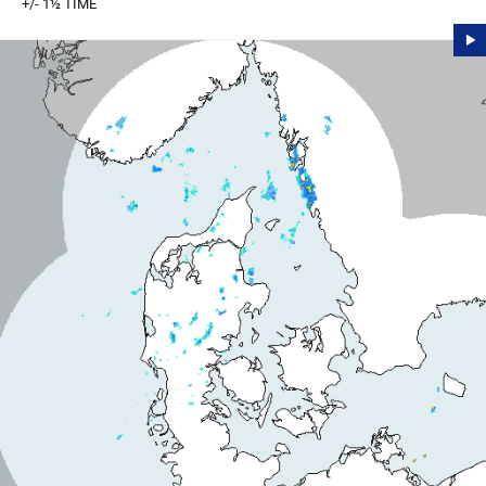
+/- 1½ TIME