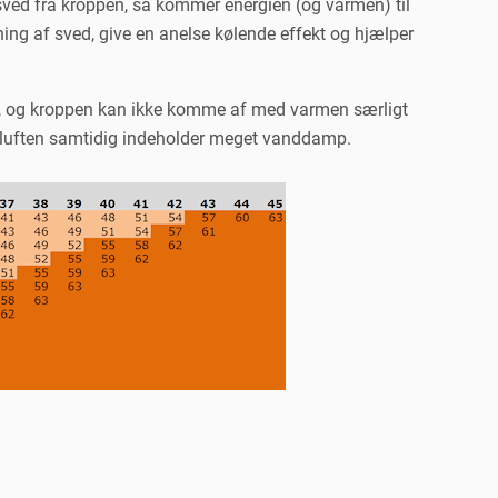
 sved fra kroppen, så kommer energien (og varmen) til
ing af sved, give en anelse kølende effekt og hjælper
e, og kroppen kan ikke komme af med varmen særligt
 og luften samtidig indeholder meget vanddamp.