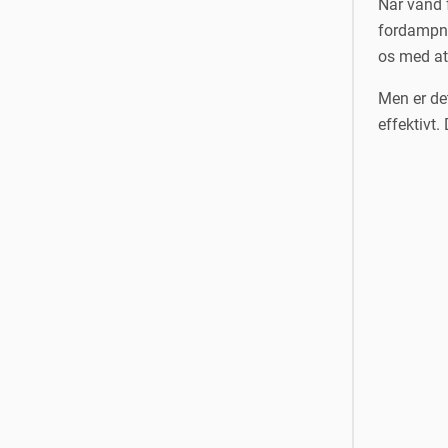
Når vand 
fordampni
os med at
Men er de
effektivt