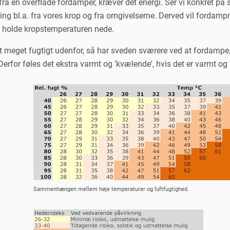
fra en overflade fordamper, kræver det energi. Ser vi konkret på
ng bl.a. fra vores krop og fra omgivelserne. Derved vil fordampn
 holde kropstemperaturen nede.
t meget fugtigt udenfor, så har sveden sværere ved at fordamp
. Derfor føles det ekstra varmt og 'kvælende', hvis det er varmt
Sammenhængen mellem høje temperaturer og luftfugtighed.