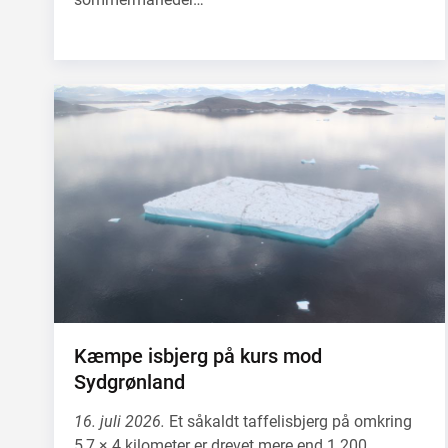
Kæmpe isbjerg på kurs mod
Sydgrønland
16. juli 2026.
Et såkaldt taffelisbjerg på omkring
5,7 × 4 kilometer er drevet mere end 1.200