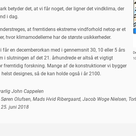
k betyder det, at vi får noget, der ligner det vindklima, der
and i dag.
understreges, at fremtidens ekstreme vindforhold netop er et
er, hvor klimamodellerne har de største usikkerheder.
vi får en decemberorkan med i gennemsnit 30, 10 eller 5 års
D
i slutningen af det 21. århundrede er altså et vigtigt
10
r fremtidig forskning. Mange af de konstruktioner vi bygger
l helst designes, så de kan holde også i år 2100.
arlig John Cappelen
a Søren Olufsen, Mads Hvid Ribergaard, Jacob Woge Nielsen, To
 25. juni 2018