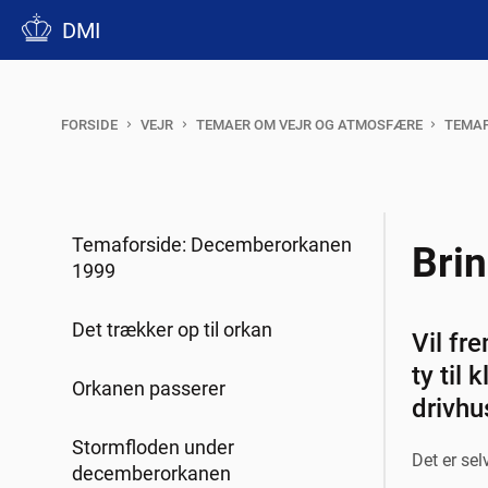
DMI
FORSIDE
VEJR
TEMAER OM VEJR OG ATMOSFÆRE
TEMAF
Temaforside: Decemberorkanen
Bri
1999
Det trækker op til orkan
Vil fr
ty til
Orkanen passerer
drivhu
Stormfloden under
Det er sel
decemberorkanen