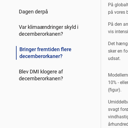
På global
Dagen derpå
på vores 
På den and
Var klimaændringer skyld i
vis inten
decemberorkanen?
Det hænge
Bringer fremtiden flere
sker en f
decemberorkaner?
udsat.
Blev DMI klogere af
Modellerne
decemberorkanen?
10% - ell
(figur).
Umiddelba
svagt for
vindhastig
århundrede