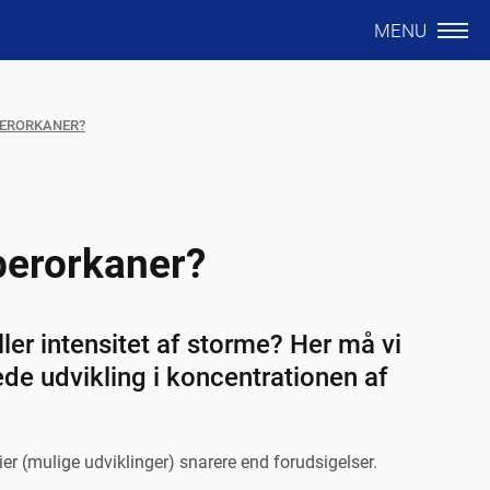
MENU
BERORKANER?
berorkaner?
ler intensitet af storme? Her må vi
ede udvikling i koncentrationen af
ier (mulige udviklinger) snarere end forudsigelser.