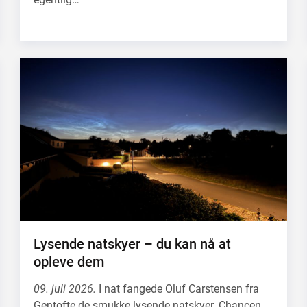
Lysende natskyer – du kan nå at
opleve dem
09. juli 2026.
I nat fangede Oluf Carstensen fra
Gentofte de smukke lysende natskyer. Chancen