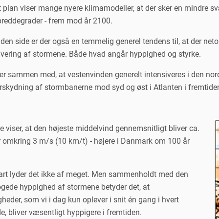
t plan viser mange nyere klimamodeller, at der sker en mindre sv
breddegrader - frem mod år 2100.
en side er der også en temmelig generel tendens til, at der neto
sivering af stormene. Både hvad angår hyppighed og styrke.
r sammen med, at vestenvinden generelt intensiveres i den nordli
orskydning af stormbanerne mod syd og øst i Atlanten i fremtid
 viser, at den højeste middelvind gennemsnitligt bliver ca.
er omkring 3 m/s (10 km/t) - højere i Danmark om 100 år
rt lyder det ikke af meget. Men sammenholdt med den
øgede hyppighed af stormene betyder det, at
heder, som vi i dag kun oplever i snit én gang i hvert
, bliver væsentligt hyppigere i fremtiden.