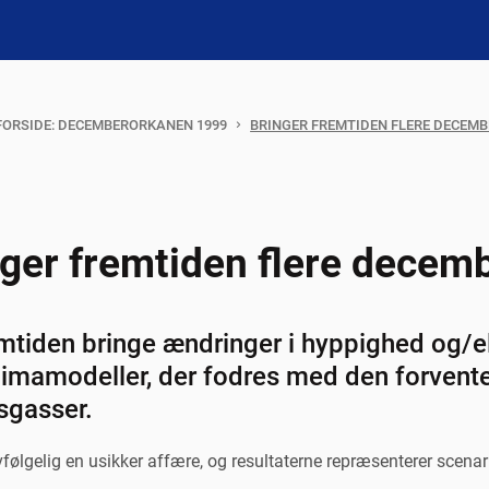
ORSIDE: DECEMBERORKANEN 1999
BRINGER FREMTIDEN FLERE DECEM
nger fremtiden flere decem
emtiden bringe ændringer i hyppighed og/el
 klimamodeller, der fodres med den forvent
sgasser.
vfølgelig en usikker affære, og resultaterne repræsenterer scenar