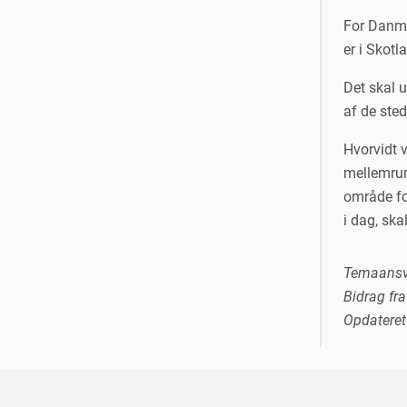
For Danmar
er i Skotl
Det skal 
af de sted
Hvorvidt 
mellemrum 
område fo
i dag, ska
Temaansv
Bidrag fr
Opdateret