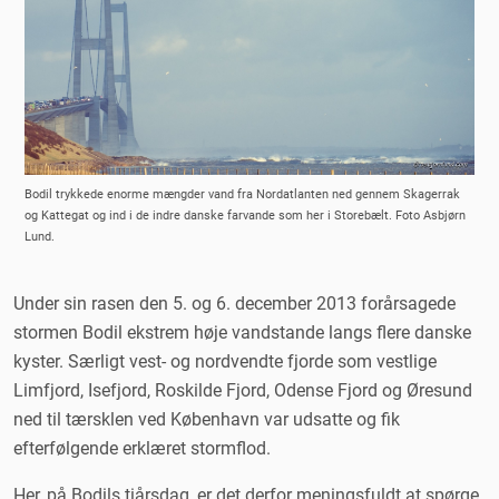
Bodil trykkede enorme mængder vand fra Nordatlanten ned gennem Skagerrak
og Kattegat og ind i de indre danske farvande som her i Storebælt. Foto Asbjørn
Lund.
Under sin rasen den 5. og 6. december 2013 forårsagede
stormen Bodil ekstrem høje vandstande langs flere danske
kyster. Særligt vest- og nordvendte fjorde som vestlige
Limfjord, Isefjord, Roskilde Fjord, Odense Fjord og Øresund
ned til tærsklen ved København var udsatte og fik
efterfølgende erklæret stormflod.
Her, på Bodils tiårsdag, er det derfor meningsfuldt at spørge