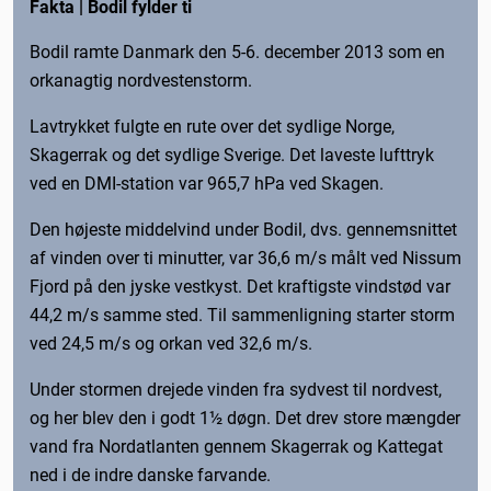
Fakta | Bodil fylder ti
Bodil ramte Danmark den 5-6. december 2013 som en
orkanagtig nordvestenstorm.
Lavtrykket fulgte en rute over det sydlige Norge,
Skagerrak og det sydlige Sverige. Det laveste lufttryk
ved en DMI-station var 965,7 hPa ved Skagen.
Den højeste middelvind under Bodil, dvs. gennemsnittet
af vinden over ti minutter, var 36,6 m/s målt ved Nissum
Fjord på den jyske vestkyst. Det kraftigste vindstød var
44,2 m/s samme sted. Til sammenligning starter storm
ved 24,5 m/s og orkan ved 32,6 m/s.
Under stormen drejede vinden fra sydvest til nordvest,
og her blev den i godt 1½ døgn. Det drev store mængder
vand fra Nordatlanten gennem Skagerrak og Kattegat
ned i de indre danske farvande.