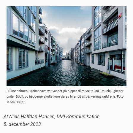
I Sluseholmen i København var vandet på nippet til at vælte ind i stuelejligheder
under Bodil, og beboerne skulle køre deres biler ud af parkeringskældrene. Foto
Mads Dreier.
Af Niels Halfdan Hansen, DMI Kommunikation
5. december 2023