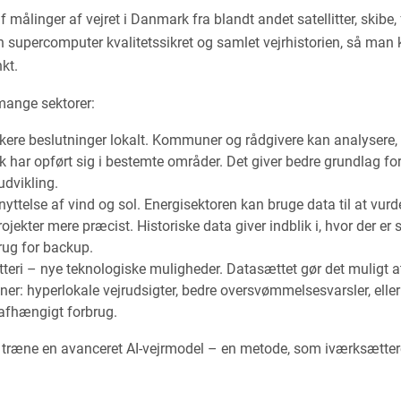
målinger af vejret i Danmark fra blandt andet satellitter, skibe, 
n supercomputer kvalitetssikret og samlet vejrhistorien, så man 
kt.
 mange sektorer:
kere beslutninger lokalt. Kommuner og rådgivere kan analysere,
 har opført sig i bestemte områder. Det giver bedre grundlag for
udvikling.
yttelse af vind og sol. Energisektoren kan bruge data til at vurd
jekter mere præcist. Historiske data giver indblik i, hvor der er 
rug for backup.
eri – nye teknologiske muligheder. Datasættet gør det muligt at
r: hyperlokale vejrudsigter, bedre oversvømmelsesvarsler, eller 
jrafhængigt forbrug.
t træne en avanceret AI-vejrmodel – en metode, som iværksætte