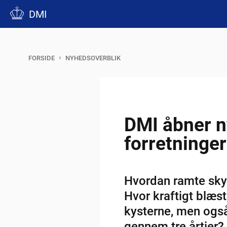
DMI
FORSIDE
NYHEDSOVERBLIK
DMI åbner ny
forretninger
Hvordan ramte sky
Hvor kraftigt blæs
kysterne, men også 
gennem tre årtier? 