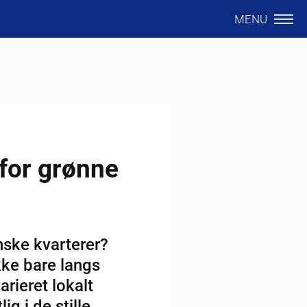
MENU
 for grønne
ske kvarterer?
kke bare langs
rieret lokalt
g i de stille