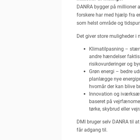
DANRA bygger på millioner af 
forskere har med hjælp fra e
som helst område og tidspun
Det giver store muligheder i
Klimatilpasning – stær
andre hændelser faktisk
risikovurderinger og by
Grøn energi – bedre udn
planlægge nye energipro
hvornår der kan blive b
Innovation og iværksætt
baseret på vejrfænomene
tørke, skybrud eller ve
DMI bruger selv DANRA til a
får adgang til.