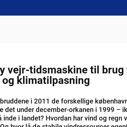
 vejr-tidsmaskine til brug
 og klimatilpasning
bruddene i 2011 de forskellige københavn
te det under december-orkanen i 1999 – i
inde i landet? Hvordan har vind og regn va
Og hvor lå de stabile vindressourcer egentli