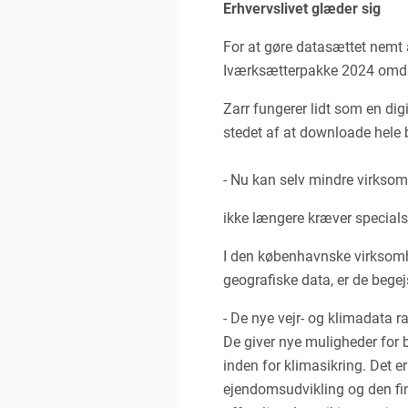
Erhvervslivet glæder sig
For at gøre datasættet nemt 
Iværksætterpakke 2024 omdann
Zarr fungerer lidt som en dig
stedet af at downloade hele 
- Nu kan selv mindre virksom
ikke længere kræver specials
I den københavnske virksomh
geografiske data, er de begej
- De nye vejr- og klimadata 
De giver nye muligheder for b
inden for klimasikring. Det e
ejendomsudvikling og den fina