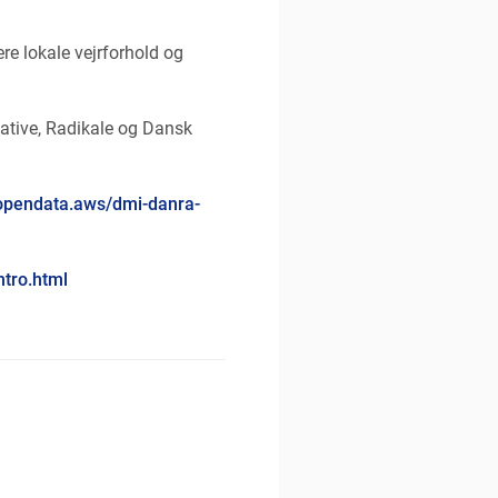
re lokale vejrforhold og
ative, Radikale og Dansk
y.opendata.aws/dmi-danra-
ntro.html