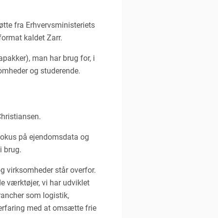
tte fra Erhvervsministeriets
format kaldet Zarr.
apakker), man har brug for, i
ksomheder og studerende.
hristiansen.
 fokus på ejendomsdata og
i brug.
g virksomheder står overfor.
 værktøjer, vi har udviklet
rancher som logistik,
 erfaring med at omsætte frie