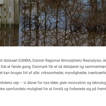
nikt datasæt DANRA, Danish Regional Atmospheric Reanalysis, der 
3. Det er første gang, Danmark får et så detaljeret og sammenhæ
 kan bruges frit af alle: virksomheder, myndigheder, iværksætter
 fortidens vejr – vi åbner for nye idéer, grøn innovation og teknol
rke samfundets mulighed for at forstå og forberede sig på fremti