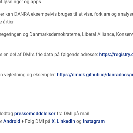
 it-løsninger og apps.
er kan DANRA eksempelvis bruges til at vise, forklare og analyse
årtier.
regeringen og Danmarksdemokraterne, Liberal Alliance, Konserv
m en del af DMI’s frie data på følgende adresse:
https://registr
en vejledning og eksempler:
https://dmidk.github.io/danradocs/i
Modtag
pressemeddelelser
fra DMI på mail
er
Android
♦ Følg DMI på
X
,
LinkedIn
og
Instagram