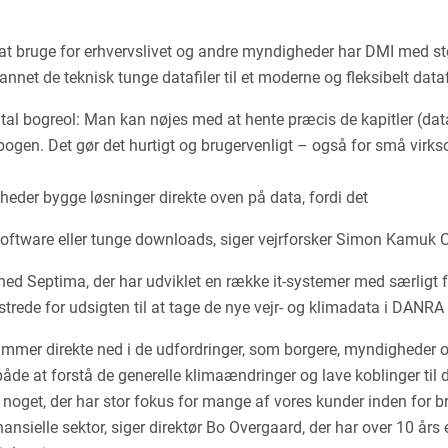
at bruge for erhvervslivet og andre myndigheder har DMI med stø
et de teknisk tunge datafiler til et moderne og fleksibelt data
ital bogreol: Man kan nøjes med at hente præcis de kapitler (dat
bogen. Det gør det hurtigt og brugervenligt – også for små vir
heder bygge løsninger direkte oven på data, fordi det
oftware eller tunge downloads, siger vejrforsker Simon Kamuk C
ed Septima, der har udviklet en række it-systemer med særligt
strede for udsigten til at tage de nye vejr- og klimadata i DANRA 
rammer direkte ned i de udfordringer, som borgere, myndigheder o
åde at forstå de generelle klimaændringer og lave koblinger til de
r noget, der har stor fokus for mange af vores kunder inden for b
nsielle sektor, siger direktør Bo Overgaard, der har over 10 års