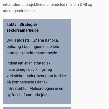
international projektleder er bindeled mellem DMI og
udenrigsministeriet.
Fakta | Strategisk
sektorsamarbejde
DMI’s indsats i Ghana har bl.a.
ophæng i Udenrigsministeriets
strategiske sektorsamarbejde.
Indsatsen er en strategisk
investering i udviklings- og
vækstøkonomier, hvor man trækker
på kompetencer i dansk
infrastruktur. Meteorologien er en
ny facet af samarbejdet.