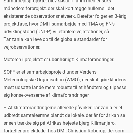
Samarbejdsprojektet blev søsat 1. april med et seks
måneders forprojekt, der skal kortlægge hullerne i det
eksisterende observationsnetværk. Derefter følger en 3-årig
projektfase, hvor DMI i samarbejde med TMA og FN’s
udviklingsfond (UNDP) vil etablere vejrstationer, så
Tanzania kan leve op til de globale standarder for
vejrobservationer.
Motoren i projektet er ubønhørligt: Klimaforandringer.
SOFF er et samarbejdsprojekt under Verdens
Meteorologiske Organisation (WMO), der skal gøre klodens
mest udsatte lande mere robuste til at håndtere og tilpasse
sig konsekvenserne af klimaforandringer.
– At klimaforandringerne allerede påvirker Tanzania er et
udbredt samtaleemne blandt de lokale, der år for år kan se
sneen trække sig på Afrikas højeste bjerg Kilimanjaro,
fortæller projektleder hos DMI, Christian Robdrup, der som