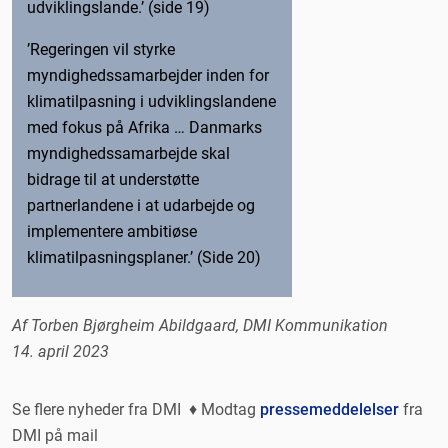
udviklingslande.’ (side 19)
’Regeringen vil styrke
myndighedssamarbejder inden for
klimatilpasning i udviklingslandene
med fokus på Afrika … Danmarks
myndighedssamarbejde skal
bidrage til at understøtte
partnerlandene i at udarbejde og
implementere ambitiøse
klimatilpasningsplaner.’ (Side 20)
Af Torben Bjørgheim Abildgaard, DMI Kommunikation
14. april 2023
Se flere nyheder fra DMI ♦ Modtag
pressemeddelelser
fra
DMI på mail