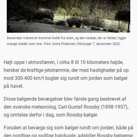
December måned er kommet koldt fra start, og den nedbør, der er faldet, ligger
mange steder som sne. Foto: Anita Pedersen, Helsingør 7. december 2022.
Højt oppe i atmosfæren, i cirka 8 til 10 kilometers højde,
hersker de kraftige jetstrømme, der med hastigheder på op
mod 300-400 km/t bugter sig rundt om jorden som bølger
på havet.
Disse bølgende bevægelser blev første gang beskrevet af
den svenske meteorolog, Carl-Gustaf Rossby (1898-1957),
og omtales derfor i dag, som Rossby-bølger.
Foruden at bevæge sig som bølger rundt om jorden, både på
den nordlige og sydlige halvkugle, adskiller Rossby-bølgerne