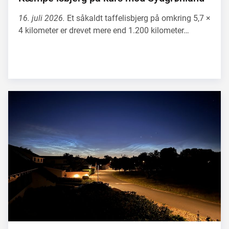
16. juli 2026.
Et såkaldt taffelisbjerg på omkring 5,7 ×
4 kilometer er drevet mere end 1.200 kilometer…