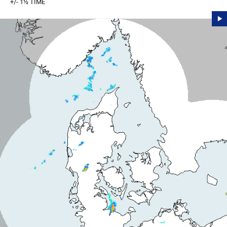
+/- 1½ TIME