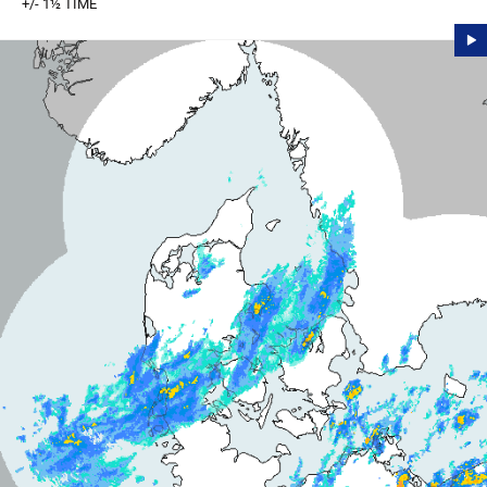
+/- 1½ TIME