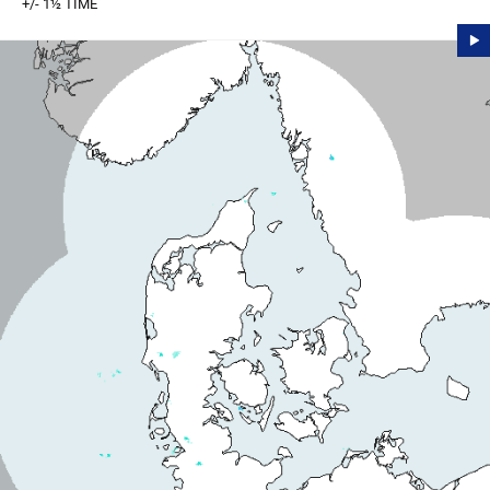
+/- 1½ TIME