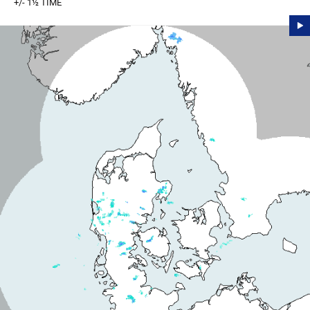
+/- 1½ TIME