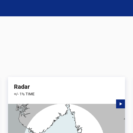
Radar
+/- 1½ TIME