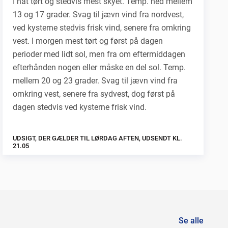
I nat tørt og stedvis mest skyet. Temp. ned mellem
13 og 17 grader. Svag til jævn vind fra nordvest,
ved kysterne stedvis frisk vind, senere fra omkring
vest. I morgen mest tørt og først på dagen
perioder med lidt sol, men fra om eftermiddagen
efterhånden nogen eller måske en del sol. Temp.
mellem 20 og 23 grader. Svag til jævn vind fra
omkring vest, senere fra sydvest, dog først på
dagen stedvis ved kysterne frisk vind.
UDSIGT, DER GÆLDER TIL LØRDAG AFTEN, UDSENDT KL.
21.05
Se alle