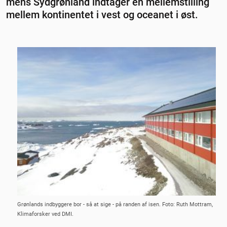
mens Sydgrønland indtager en mellemstilling
Observationer af indlandsisens udvikling
mellem kontinentet i vest og oceanet i øst.
Stigende afsmeltning
Iskappen i sidste mellemistid
Grønlands indbyggere bor - så at sige - på randen af isen. Foto: Ruth Mottram,
Klimaforsker ved DMI.