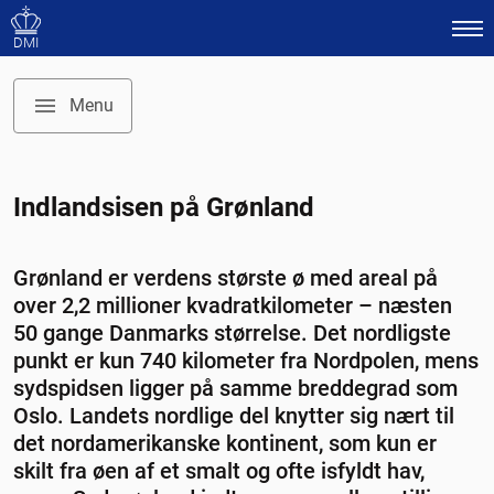
DMI
Menu
Temaforside: Klodens store iskapper
Indlandsisen på Grønland
Polarkontinentets klima
Målinger på jordens store iskapper
Grønland er verdens største ø med areal på
over 2,2 millioner kvadratkilometer – næsten
Iskappen og klimaændringer i Grønland
50 gange Danmarks størrelse. Det nordligste
Den store iskappe
punkt er kun 740 kilometer fra Nordpolen, mens
sydspidsen ligger på samme breddegrad som
Ishylder og gletsjere
Oslo. Landets nordlige del knytter sig nært til
Iskapperne mister masse
det nordamerikanske kontinent, som kun er
Modeller for Indlandsisen i det arktiske drivhus
skilt fra øen af et smalt og ofte isfyldt hav,