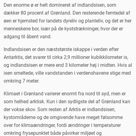
Den enorme ø er helt domineret af indlandsisen, som
dækker 80 procent af Grønland. Den resterende femtedel af
øen er hjemsted for landets dyreliv og planteliv, og det er her
menneskene bor, især på de kyststrækninger, hvor der er
adgang til åbent vand.
Indlandsisen er den næststørste iskappe i verden efter
Antarktis, det svarer til cirka 2,9 millioner kubikkilometer is,
og indlandsisen er mere end 3 kilometer høj i midten. Hvis al
isen smeltede, ville vandstanden i verdenshavene stige med
omkring 7 meter.
Klimaet i Grønland varierer enormt fra nord til syd, men er
som helhed arktisk. Kun i den sydligste del af Grønland kan
der vokse skov. Som resten af Arktis er indlandsisen,
kystområderne og de omgivende have meget følsomme
over for klimaændringer, fordi ændringer i temperaturer
omkring frysepunktet både påvirker miljøet og