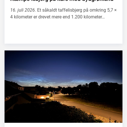
16. juli 2026.
Et såkaldt taffelisbjerg på omkring 5,7 ×
4 kilometer er drevet mere end 1.200 kilometer…