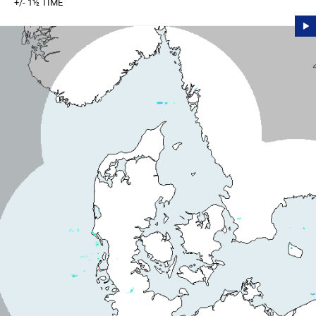
+/- 1½ TIME