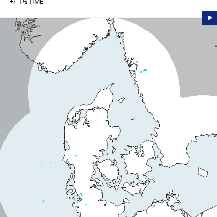
+/- 1½ TIME