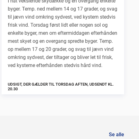
I nat vekslende skydække og en overgang enkelte
byger. Temp. ned mellem 14 og 17 grader, og svag
til jævn vind omkring sydvest, ved kystern stedvis
frisk vind. Torsdag først lidt eller nogen sol og
enkelte byger, men om eftermiddagen efterhånden
mest skyet og en overgang spredte byger. Temp.
op mellem 17 og 20 grader, og svag til jævn vind
omkring sydvest, der tiltager og bliver let til frisk,
ved kysterne efterhånden stedvis hård vind.
UDSIGT, DER GÆLDER TIL TORSDAG AFTEN, UDSENDT KL.
20.30
Se alle