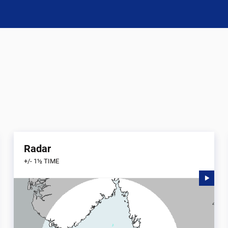
Radar
+/- 1½ TIME