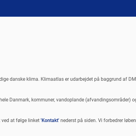
idige danske klima. Klimaatlas er udarbejdet på baggrund af DMI
or hele Danmark, kommuner, vandoplande (afvandingsområder) o
t ved at følge linket
'Kontakt'
nederst på siden. Vi forbedrer løbe