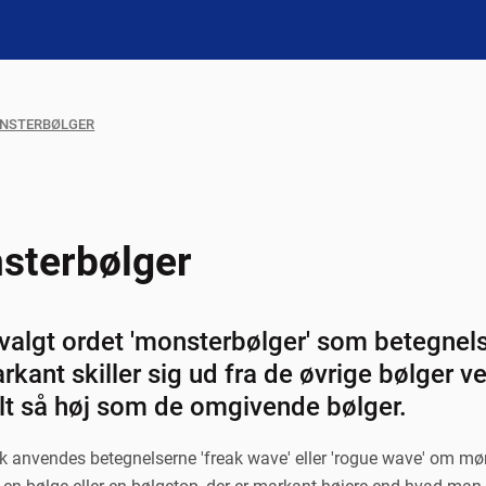
ONSTERBØLGER
sterbølger
 valgt ordet 'monsterbølger' som betegnelse
rkant skiller sig ud fra de øvrige bølger v
t så høj som de omgivende bølger.
k anvendes betegnelserne 'freak wave' eller 'rogue wave' om mø