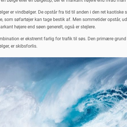
en bølge eller en bølgetop, der er markant højere end hvad man v
ger er vindbølger. De opstår fra tid til anden i den ret kaotiske
e, som søfartøjer kan tage bestik af. Men sommetider opstår, ude
rkant højere end søen generelt, også er stejlere.
bination er ekstremt farlig for trafik til søs. Den primære grun
ger, er skibsforlis.