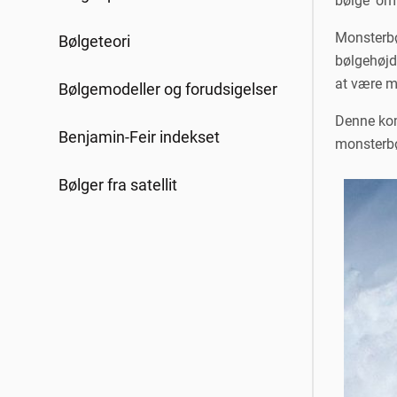
bølge' om 
Monsterbøl
Bølgeteori
bølgehøjd
at være ma
Bølgemodeller og forudsigelser
Denne kom
Benjamin-Feir indekset
monsterbøl
Bølger fra satellit