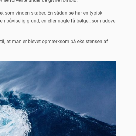
ille forvente under de givne forhold.
 sø, som vinden skaber. En sådan sø har en typisk
n påviselig grund, en eller nogle få bølger, som udover
d til, at man er blevet opmærksom på eksistensen af