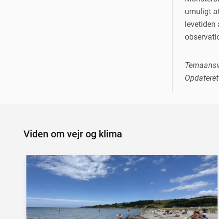
umuligt at
levetiden 
observati
Temaansv
Opdateret 
Viden om vejr og klima