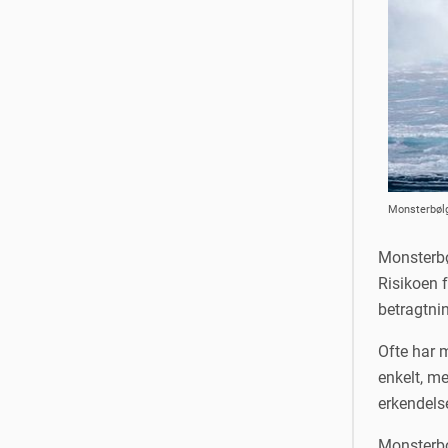
Monsterbølge
Monsterbø
Risikoen f
betragtni
Ofte har m
enkelt, me
erkendels
Monsterbøl