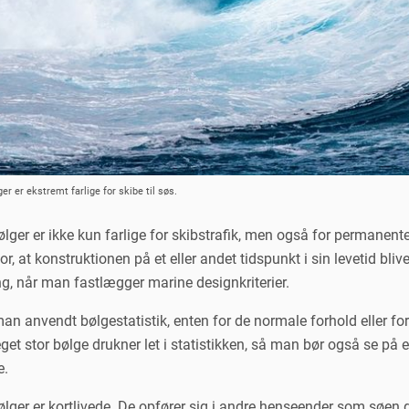
r er ekstremt farlige for skibe til søs.
lger er ikke kun farlige for skibstrafik, men også for permanent
or, at konstruktionen på et eller andet tidspunkt i sin levetid bl
ng, når man fastlægger marine designkriterier.
an anvendt bølgestatistik, enten for de normale forhold eller for
get stor bølge drukner let i statistikken, så man bør også se på 
e.
ger er kortlivede. De opfører sig i andre henseender som søen gene