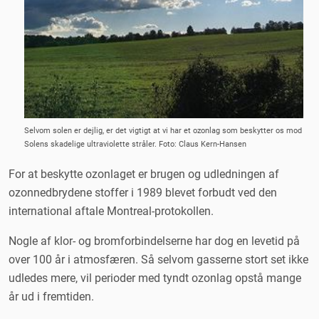
Selvom solen er dejlig, er det vigtigt at vi har et ozonlag som beskytter os mod
Solens skadelige ultraviolette stråler. Foto: Claus Kern-Hansen
For at beskytte ozonlaget er brugen og udledningen af
ozonnedbrydene stoffer i 1989 blevet forbudt ved den
international aftale Montreal-protokollen.
Nogle af klor- og bromforbindelserne har dog en levetid på
over 100 år i atmosfæren. Så selvom gasserne stort set ikke
udledes mere, vil perioder med tyndt ozonlag opstå mange
år ud i fremtiden.