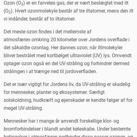
Ozon (O
) er en farveløs gas, der er nært beslægtet med ilt
3
(O
). Hvert ozonmolekyle består af tre iltatomer, mens den ilt
2
vi indånder, består af to iltatomer.
Det meste ozon findes i det mellemste af
atmosfæren omkring 20 kilometer over Jordens overflade i
det såkaldte ozonlag. Her dannes ozon, når iltmolekyler
bliver bestrålet med kortbølget ultraviolet (UV) lys. Omvendt
optager ozon også en del UV-stråling og forhindrer dermed
strålingen i at trænge ned til jordoverfladen.
Det er især vigtigt for Jordens liv, da UV-stråling er skadelig
for mennesker, planter og økosystemer. Særligt
solskoldning, hudkræft og øjenskader er kendte følger af for
meget UV-stråling.
Mennesker har i mange år anvendt forskellige klor- og
bromforbindelser i blandt andet køleskabe. Under bestemte
betingelser i atmosfæren nedbryder disse gasser ozonen, og