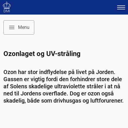
DMI
Menu
Ozonlaget og UV-stråling
UV-stråling og skader
UV-indeks
Ozon har stor indflydelse på livet på Jorden.
Ozon og ozonlag
Gassen er vigtig fordi den forhindrer store dele
Ozonhul
af Solens skadelige ultraviolette stråler i at nå
Polarstratosfæriske skyer og aerosoler
ned til Jordens overflade. Dog er ozon også
skadelig, både som drivhusgas og luftforurener.
Ozon, halocarboner og klima