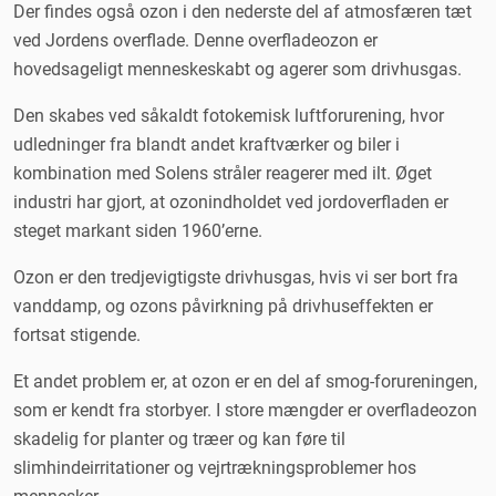
Der findes også ozon i den nederste del af atmosfæren tæt
ved Jordens overflade. Denne overfladeozon er
hovedsageligt menneskeskabt og agerer som drivhusgas.
Den skabes ved såkaldt fotokemisk luftforurening, hvor
udledninger fra blandt andet kraftværker og biler i
kombination med Solens stråler reagerer med ilt. Øget
industri har gjort, at ozonindholdet ved jordoverfladen er
steget markant siden 1960’erne.
Ozon er den tredjevigtigste drivhusgas, hvis vi ser bort fra
vanddamp, og ozons påvirkning på drivhuseffekten er
fortsat stigende.
Et andet problem er, at ozon er en del af smog-forureningen,
som er kendt fra storbyer. I store mængder er overfladeozon
skadelig for planter og træer og kan føre til
slimhindeirritationer og vejrtrækningsproblemer hos