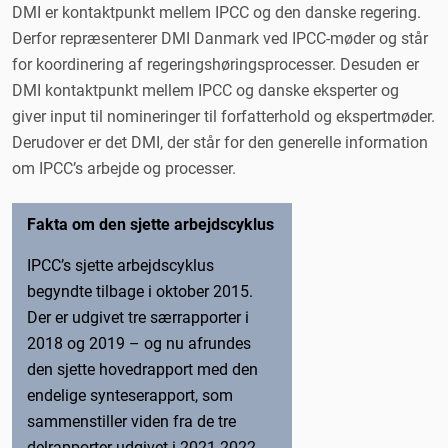
DMI er kontaktpunkt mellem IPCC og den danske regering.
Derfor repræsenterer DMI Danmark ved IPCC-møder og står
for koordinering af regeringshøringsprocesser. Desuden er
DMI kontaktpunkt mellem IPCC og danske eksperter og
giver input til nomineringer til forfatterhold og ekspertmøder.
Derudover er det DMI, der står for den generelle information
om IPCC’s arbejde og processer.
Fakta om den sjette arbejdscyklus
IPCC’s sjette arbejdscyklus
begyndte tilbage i oktober 2015.
Der er udgivet tre særrapporter i
2018 og 2019 – og nu afrundes
den sjette hovedrapport med den
endelige synteserapport, som
sammenstiller viden fra de tre
delrapporter udgivet i 2021-2022.