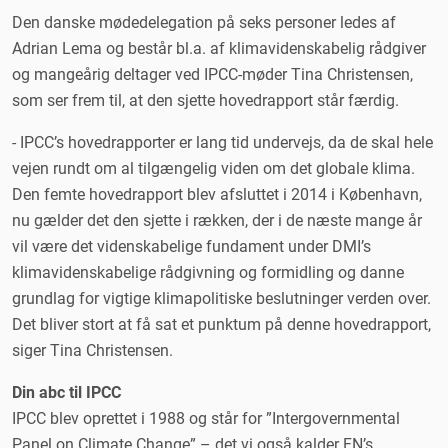
Den danske mødedelegation på seks personer ledes af
Adrian Lema og består bl.a. af klimavidenskabelig rådgiver
og mangeårig deltager ved IPCC-møder Tina Christensen,
som ser frem til, at den sjette hovedrapport står færdig.
- IPCC’s hovedrapporter er lang tid undervejs, da de skal hele
vejen rundt om al tilgængelig viden om det globale klima.
Den femte hovedrapport blev afsluttet i 2014 i København,
nu gælder det den sjette i rækken, der i de næste mange år
vil være det videnskabelige fundament under DMI’s
klimavidenskabelige rådgivning og formidling og danne
grundlag for vigtige klimapolitiske beslutninger verden over.
Det bliver stort at få sat et punktum på denne hovedrapport,
siger Tina Christensen.
Din abc til IPCC
IPCC blev oprettet i 1988 og står for ”Intergovernmental
Panel on Climate Change” – det vi også kalder FN’s