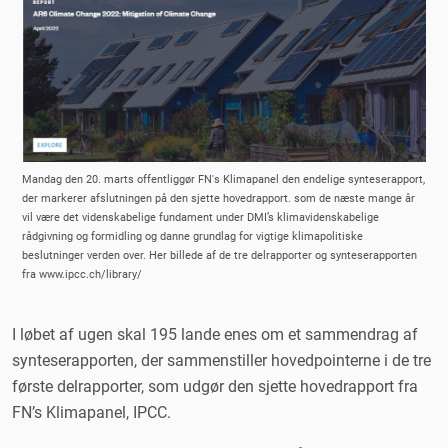
Mandag den 20. marts offentliggør FN's Klimapanel den endelige synteserapport,
der markerer afslutningen på den sjette hovedrapport. som de næste mange år
vil være det videnskabelige fundament under DMI’s klimavidenskabelige
rådgivning og formidling og danne grundlag for vigtige klimapolitiske
beslutninger verden over. Her billede af de tre delrapporter og synteserapporten
fra www.ipcc.ch/library/
I løbet af ugen skal 195 lande enes om et sammendrag af
synteserapporten, der sammenstiller hovedpointerne i de tre
første delrapporter, som udgør den sjette hovedrapport fra
FN’s Klimapanel, IPCC.