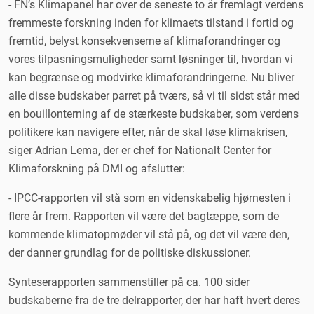
- FN’s Klimapanel har over de seneste to år fremlagt verdens
fremmeste forskning inden for klimaets tilstand i fortid og
fremtid, belyst konsekvenserne af klimaforandringer og
vores tilpasningsmuligheder samt løsninger til, hvordan vi
kan begrænse og modvirke klimaforandringerne. Nu bliver
alle disse budskaber parret på tværs, så vi til sidst står med
en bouillonterning af de stærkeste budskaber, som verdens
politikere kan navigere efter, når de skal løse klimakrisen,
siger Adrian Lema, der er chef for Nationalt Center for
Klimaforskning på DMI og afslutter:
- IPCC-rapporten vil stå som en videnskabelig hjørnesten i
flere år frem. Rapporten vil være det bagtæppe, som de
kommende klimatopmøder vil stå på, og det vil være den,
der danner grundlag for de politiske diskussioner.
Synteserapporten sammenstiller på ca. 100 sider
budskaberne fra de tre delrapporter, der har haft hvert deres