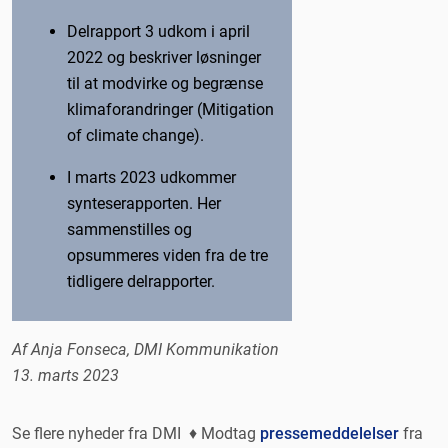
Delrapport 3 udkom i april
2022 og beskriver løsninger
til at modvirke og begrænse
klimaforandringer (Mitigation
of climate change).
I marts 2023 udkommer
synteserapporten. Her
sammenstilles og
opsummeres viden fra de tre
tidligere delrapporter.
Af Anja Fonseca, DMI Kommunikation
13. marts 2023
Se flere nyheder fra DMI ♦ Modtag
pressemeddelelser
fra