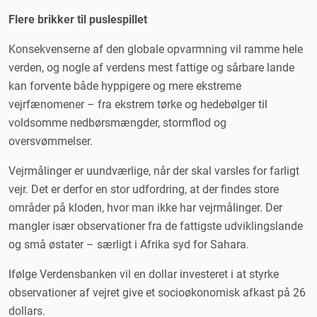
Flere brikker til puslespillet
Konsekvenserne af den globale opvarmning vil ramme hele
verden, og nogle af verdens mest fattige og sårbare lande
kan forvente både hyppigere og mere ekstreme
vejrfænomener – fra ekstrem tørke og hedebølger til
voldsomme nedbørsmængder, stormflod og
oversvømmelser.
Vejrmålinger er uundværlige, når der skal varsles for farligt
vejr. Det er derfor en stor udfordring, at der findes store
områder på kloden, hvor man ikke har vejrmålinger. Der
mangler især observationer fra de fattigste udviklingslande
og små østater – særligt i Afrika syd for Sahara.
Ifølge Verdensbanken vil en dollar investeret i at styrke
observationer af vejret give et socioøkonomisk afkast på 26
dollars.