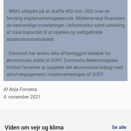
- WMO arbejder på at skaffe 400 mio. USD over en
femårig implementeringsperiode. Midlerne skal finansiere
de nødvendige investeringer i infrastruktur samt udvikling
af lokal kapacitet til at operere og vedligeholde
observationsnetværket.
- Danmark har endnu ikke offentliggjort beløbet for
økonomiske støtte til SOFF. Danmarks Meteorologiske
Institut forventer at supplere det økonomiske bidrag med
aktivt engagement i implementeringen af SOFF.
Af Anja Fonseca
4. november 2021
Viden om vejr og klima
Se alle