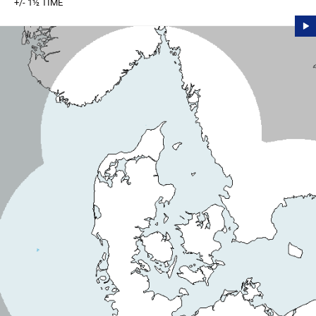
+/- 1½ TIME