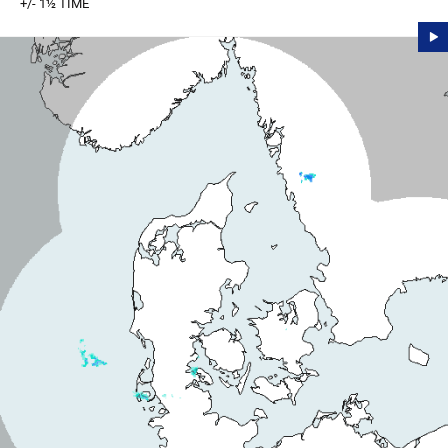
+/- 1½ TIME