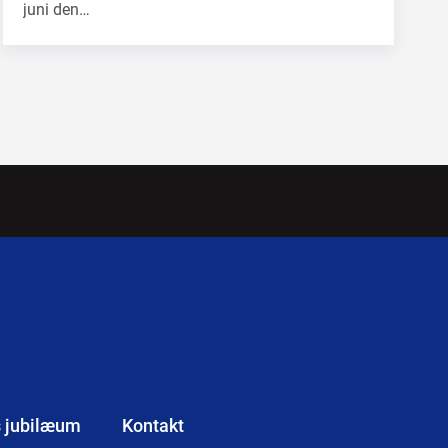
juni den…
s jubilæum
Kontakt